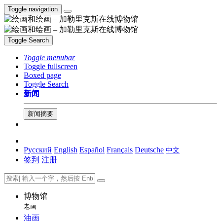
Toggle navigation
Toggle Search
Toggle menubar
Toggle fullscreen
Boxed page
Toggle Search
新闻
新闻摘要
Русский
English
Español
Français
Deutsche
中文
签到
注册
博物馆
老画
油画