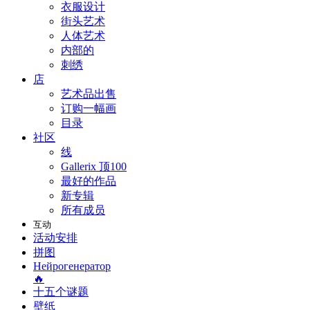
衣服设计
街头艺术
人体艺术
内部的
刺绣
店
艺术品出售
订购一幅画
目录
社区
线
Gallerix 顶100
最好的作品
新专辑
所有成员
互动
活动安排
拼图
Нейрогенератор
🔥
十五个谜题
壁纸