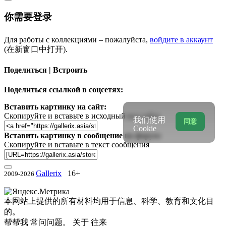
你需要登录
Для работы с коллекциями – пожалуйста,
войдите в аккаунт
(在新窗口中打开).
Поделиться | Встроить
Поделиться ссылкой в соцсетях:
Вставить картинку на сайт:
Скопируйте и вставьте в исходный код сайта
我们使用
同意
Cookie
Вставить картинку в сообщение на форум:
Скопируйте и вставьте в текст сообщения
Gallerix
16+
2009-2026
本网站上提供的所有材料均用于信息、科学、教育和文化目
的。
帮帮我
常问问题。
关于
往来