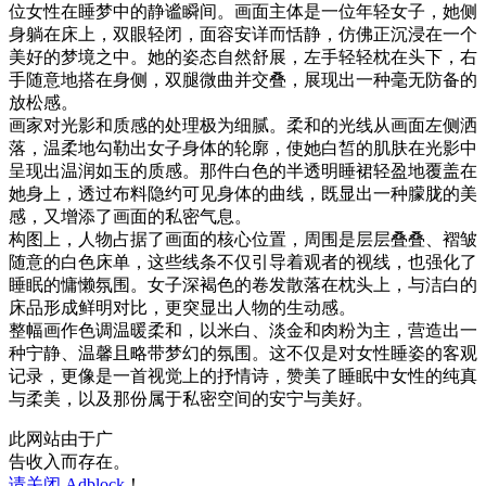
位女性在睡梦中的静谧瞬间。画面主体是一位年轻女子，她侧
身躺在床上，双眼轻闭，面容安详而恬静，仿佛正沉浸在一个
美好的梦境之中。她的姿态自然舒展，左手轻轻枕在头下，右
手随意地搭在身侧，双腿微曲并交叠，展现出一种毫无防备的
放松感。
画家对光影和质感的处理极为细腻。柔和的光线从画面左侧洒
落，温柔地勾勒出女子身体的轮廓，使她白皙的肌肤在光影中
呈现出温润如玉的质感。那件白色的半透明睡裙轻盈地覆盖在
她身上，透过布料隐约可见身体的曲线，既显出一种朦胧的美
感，又增添了画面的私密气息。
构图上，人物占据了画面的核心位置，周围是层层叠叠、褶皱
随意的白色床单，这些线条不仅引导着观者的视线，也强化了
睡眠的慵懒氛围。女子深褐色的卷发散落在枕头上，与洁白的
床品形成鲜明对比，更突显出人物的生动感。
整幅画作色调温暖柔和，以米白、淡金和肉粉为主，营造出一
种宁静、温馨且略带梦幻的氛围。这不仅是对女性睡姿的客观
记录，更像是一首视觉上的抒情诗，赞美了睡眠中女性的纯真
与柔美，以及那份属于私密空间的安宁与美好。
此网站由于广
告收入而存在。
请关闭 Adblock
！