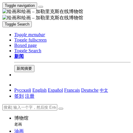
Toggle navigation
Toggle Search
Toggle menubar
Toggle fullscreen
Boxed page
Toggle Search
新闻
新闻摘要
Русский
English
Español
Français
Deutsche
中文
签到
注册
博物馆
老画
油画