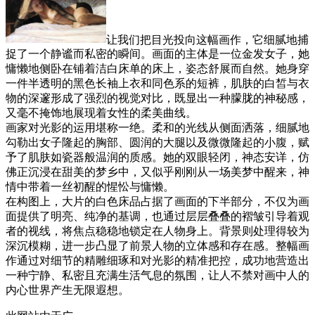
让我们把目光投向这幅画作，它细腻地捕
捉了一个静谧而私密的瞬间。画面的主体是一位金发女子，她
慵懒地侧卧在铺着洁白床单的床上，姿态舒展而自然。她身穿
一件半透明的黑色长袖上衣和同色系的短裤，肌肤的白皙与衣
物的深邃形成了强烈的视觉对比，既显出一种朦胧的神秘感，
又毫不掩饰地展现着女性的柔美曲线。
画家对光影的运用堪称一绝。柔和的光线从侧面洒落，细腻地
勾勒出女子隆起的胸部、圆润的大腿以及微微隆起的小腹，赋
予了肌肤如瓷器般温润的质感。她的双眼轻闭，神态安详，仿
佛正沉浸在甜美的梦乡中，又似乎刚刚从一场美梦中醒来，神
情中带着一丝初醒的惺忪与慵懒。
在构图上，大片的白色床品占据了画面的下半部分，不仅为画
面提供了明亮、纯净的基调，也通过层层叠叠的褶皱引导着观
者的视线，将焦点稳稳地锁定在人物身上。背景则处理得较为
深沉模糊，进一步凸显了前景人物的立体感和存在感。整幅画
作通过对细节的精雕细琢和对光影的精准把控，成功地营造出
一种宁静、私密且充满生活气息的氛围，让人不禁对画中人的
内心世界产生无限遐想。