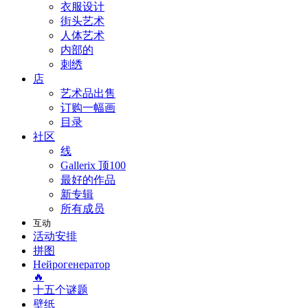
衣服设计
街头艺术
人体艺术
内部的
刺绣
店
艺术品出售
订购一幅画
目录
社区
线
Gallerix 顶100
最好的作品
新专辑
所有成员
互动
活动安排
拼图
Нейрогенератор
🔥
十五个谜题
壁纸