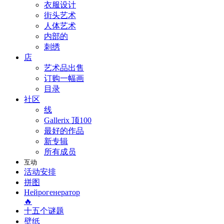
衣服设计
街头艺术
人体艺术
内部的
刺绣
店
艺术品出售
订购一幅画
目录
社区
线
Gallerix 顶100
最好的作品
新专辑
所有成员
互动
活动安排
拼图
Нейрогенератор
🔥
十五个谜题
壁纸