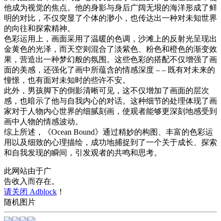
他成为视觉的焦点。他的身影与身后广阔无垠的海洋形成了鲜
明的对比，不仅突显了个体的渺小，也传达出一种对未知世界
的向往和探索精神。
色彩运用上，画面采用了温暖的色调，沙滩上的反射光呈现出
金黄色的光泽，而天空则混合了淡紫色、粉色和橙色的渐变效
果，营造出一种梦幻般的氛围。这些色彩的搭配不仅增强了画
面的美感，还强化了画中所蕴含的情感深度 – – 既有对未来的
憧憬，也有面对未知时的些许不安。
此外，男孩脚下的倒影清晰可见，这不仅增加了画面的层次
感，也暗示了他与自我内心的对话。这种细节的处理体现了画
家对于人物内心世界的细腻刻画，使观者能够更深刻地感受到
画中人物的情感波动。
综上所述，《Ocean Bound》通过精妙的构图、丰富的色彩运
用以及细致的心理描绘，成功地捕捉到了一个关于成长、探索
和自我发现的瞬间，引发观者的共鸣和思考。
此网站由于广
告收入而存在。
请关闭 Adblock
！
随机图片