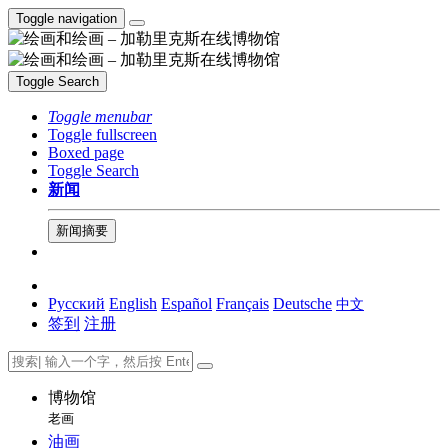
Toggle navigation
Toggle Search
Toggle menubar
Toggle fullscreen
Boxed page
Toggle Search
新闻
新闻摘要
Русский
English
Español
Français
Deutsche
中文
签到
注册
博物馆
老画
油画