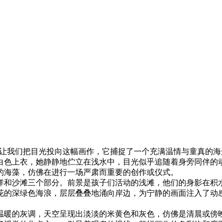
让我们把目光投向这幅画作，它捕捉了一个充满温情与童真的海
白色上衣，她静静地伫立在浅水中，目光似乎追随着身旁同伴的
的海藻，仿佛在进行一场严肃而重要的创作或仪式。
洋和沙滩三个部分。前景是孩子们活动的浅滩，他们的身影在积
花的深绿色海浪，层层叠叠地涌向岸边，为宁静的画面注入了动
温暖的灰调，天空呈现出淡淡的米黄色和灰色，仿佛是清晨或傍