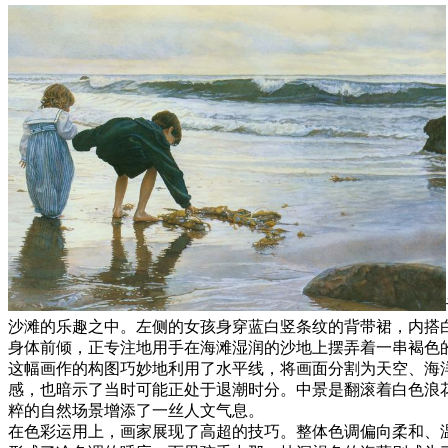
沙滩的乐趣之中。左侧的女孩身穿蓝白竖条纹的背带裙，内搭
身体前倾，正专注地用手在海滩湿润的沙地上摆弄着一串褐色
这幅画作的构图巧妙地利用了水平线，将画面分割为天空、海
感，也暗示了当时可能正处于退潮时分。中景是翻滚着白色浪
粹的自然场景增添了一丝人文气息。
在色彩运用上，画家展现了高超的技巧。整体色调偏向柔和、