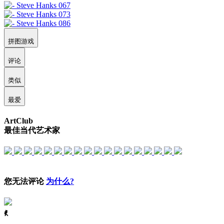
拼图游戏
评论
类似
最爱
ArtClub
最佳当代艺术家
您无法评论
为什么?
ꈅ