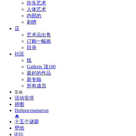
街头艺术
人体艺术
内部的
刺绣
店
艺术品出售
订购一幅画
目录
社区
线
Gallerix 顶100
最好的作品
新专辑
所有成员
互动
活动安排
拼图
Нейрогенератор
🔥
十五个谜题
壁纸
论坛