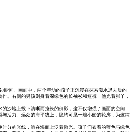
边瞬间。画面中，两个年幼的孩子正沉浸在探索潮水退去后的
动作。右侧的男孩则身着深绿色的长袖衫和短裤，他光着脚丫，
水的沙地上投下清晰而拉长的倒影，这不仅增强了画面的空间
感与活力。远处的海平线上，隐约可见一艘小船的轮廓，为这纯
晚时分的光线，洒在海面上泛着微光。孩子们衣着的蓝色与绿色