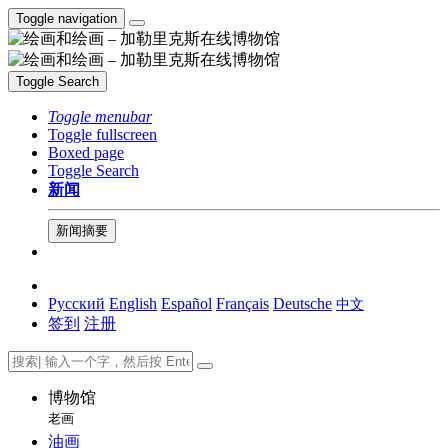
Toggle navigation
Toggle Search
Toggle menubar
Toggle fullscreen
Boxed page
Toggle Search
新闻
新闻摘要
Русский
English
Español
Français
Deutsche
中文
签到
注册
博物馆
老画
油画