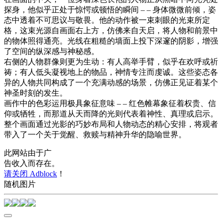
探身，他似乎正处于惊愕或顿悟的瞬间 – – 身体微微前倾，姿
态中透着不可思议与敬畏。他的动作被一束刺眼的光束所定
格，这束光源自画面右上方，仿佛来自天启，将人物和前景中
的物体照得通亮。光线在粗糙的墙面上投下深邃的阴影，增强
了空间的纵深感与神秘感。
右侧的人物群像则更为生动：有人高举手臂，似乎在欢呼或祈
祷；有人低头凝视地上的物品，神情专注而虔诚。这些姿态各
异的人物共同构成了一个充满动感的场景，仿佛正见证着某个
神圣时刻的发生。
画作中的色彩运用极具象征意味 – – 红色帷幕象征着权贵、信
仰或牺牲，而那道从天而降的光则代表着神性、真理或启示。
整个画面通过光影的巧妙布局和人物动态的精心安排，将观者
带入了一个关于觉醒、救赎与精神升华的隐喻世界。
此网站由于广
告收入而存在。
请关闭 Adblock
！
随机图片