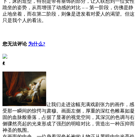
下，床的造型，特别是带有垂饰的部分，让人联想到一位女性
跪坐的姿势，从而增强了动感的对比 – – 第一阶段，仿佛是静
止地坐着，而在第二阶段，则像是迸发着对爱人的渴望。但这
只是我个人的看法。
您无法评论
为什么?
ꈅ
让我们走进这幅充满戏剧张力的画作，感
受那一瞬间的惊愕与肃穆。画面左侧，厚重的深红色帷幕如凝
固的血脉般垂落，占据了显著的视觉空间，其深沉的色调与右
侧骤然亮起的光束形成了强烈的明暗对比，营造出一种压抑而
神圣的氛围。
在画面的中央，一位身着深色长袍的人物正从黑暗中向光亮处