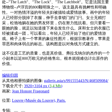
处--"The Latch"、"The Lock"、"The Latchbolt"。它是法国主要
博物馆--卢浮宫的800颗明珠之一。该主题具有挑衅性和明确
性。一对热情洋溢的年轻夫妇被描绘成爱情故事。画中的年轻
人已经部分脱掉了衣服，伸手去拿锁门的门闩。女士无精打
采，松弛地躺在她的男友怀里，仍在努力抵抗着。但只要看一
眼她的脸，就足以知道接下来会发生什么。床和女士的衣服已
经被揉成一团，可以看出，年轻人已经开始了他们的爱情游
戏。椅子上有一个苹果的象征性图片，根据宗教著作，苹果是
罪恶和肉体弱点的标志。该构图是以对角线方式建立的。
这不仅是工艺的质量，也是其价值。弗拉戈纳尔的杰作的一个
小副本以近800万欧元的价格售出。根本就很难估计出原作的
价值。
编辑归因
从其他相册拍摄的图像:
gallerix.asia/s/991555443/N/468509084/
下载全尺寸:
3920×3104 px (
3,4 Mb
)
画家:
Jean Honore Fragonard
位置:
Louvre (Musée du Louvre), Paris.
专辑: