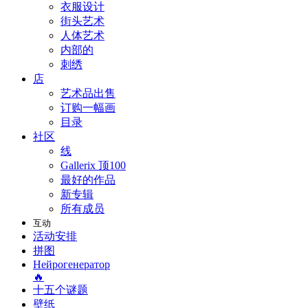
衣服设计
街头艺术
人体艺术
内部的
刺绣
店
艺术品出售
订购一幅画
目录
社区
线
Gallerix 顶100
最好的作品
新专辑
所有成员
互动
活动安排
拼图
Нейрогенератор
🔥
十五个谜题
壁纸