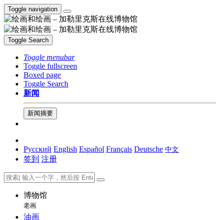
Toggle navigation
Toggle Search
Toggle menubar
Toggle fullscreen
Boxed page
Toggle Search
新闻
新闻摘要
Русский
English
Español
Français
Deutsche
中文
签到
注册
博物馆
老画
油画