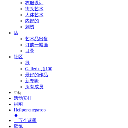
衣服设计
街头艺术
人体艺术
内部的
刺绣
店
艺术品出售
订购一幅画
目录
社区
线
Gallerix 顶100
最好的作品
新专辑
所有成员
互动
活动安排
拼图
Нейрогенератор
🔥
十五个谜题
壁纸