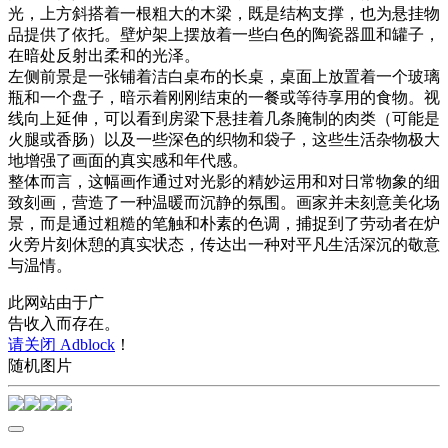
光，上方斜搭着一根粗大的木梁，既是结构支撑，也为悬挂物
品提供了依托。壁炉架上摆放着一些白色的陶瓷器皿和罐子，
在暗处反射出柔和的光泽。
左侧前景是一张铺着洁白桌布的长桌，桌面上放置着一个玻璃
瓶和一个盘子，暗示着刚刚结束的一餐或等待享用的食物。视
线向上延伸，可以看到房梁下悬挂着几条腌制的肉类（可能是
火腿或香肠）以及一些深色的织物和袋子，这些生活杂物极大
地增强了画面的真实感和年代感。
整体而言，这幅画作通过对光影的精妙运用和对日常物象的细
致刻画，营造了一种温暖而沉静的氛围。画家并未刻意美化场
景，而是通过粗糙的笔触和朴素的色调，捕捉到了劳动者在炉
火旁片刻休憩的真实状态，传达出一种对平凡生活深沉的敬意
与温情。
此网站由于广
告收入而存在。
请关闭 Adblock
！
随机图片