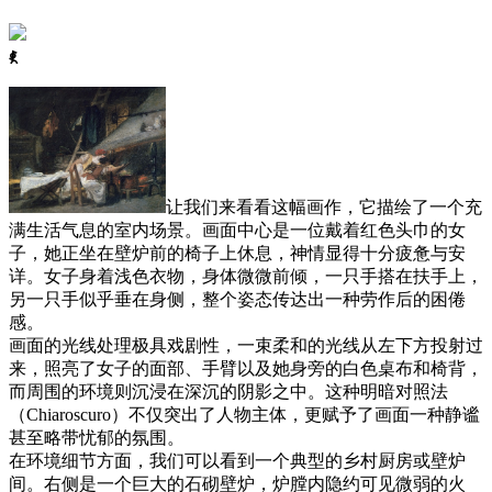
ꈅ
让我们来看看这幅画作，它描绘了一个充
满生活气息的室内场景。画面中心是一位戴着红色头巾的女
子，她正坐在壁炉前的椅子上休息，神情显得十分疲惫与安
详。女子身着浅色衣物，身体微微前倾，一只手搭在扶手上，
另一只手似乎垂在身侧，整个姿态传达出一种劳作后的困倦
感。
画面的光线处理极具戏剧性，一束柔和的光线从左下方投射过
来，照亮了女子的面部、手臂以及她身旁的白色桌布和椅背，
而周围的环境则沉浸在深沉的阴影之中。这种明暗对照法
（Chiaroscuro）不仅突出了人物主体，更赋予了画面一种静谧
甚至略带忧郁的氛围。
在环境细节方面，我们可以看到一个典型的乡村厨房或壁炉
间。右侧是一个巨大的石砌壁炉，炉膛内隐约可见微弱的火