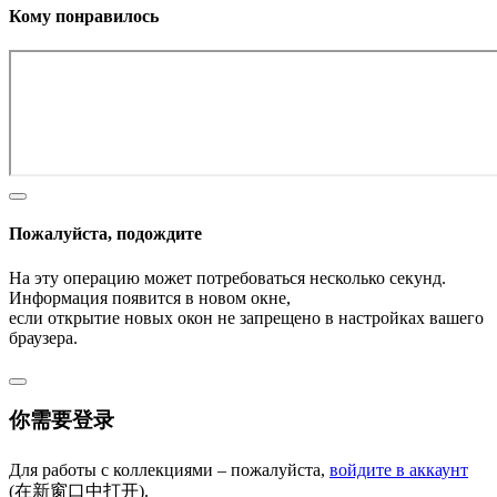
Кому понравилось
Пожалуйста, подождите
На эту операцию может потребоваться несколько секунд.
Информация появится в новом окне,
если открытие новых окон не запрещено в настройках вашего
браузера.
你需要登录
Для работы с коллекциями – пожалуйста,
войдите в аккаунт
(在新窗口中打开).