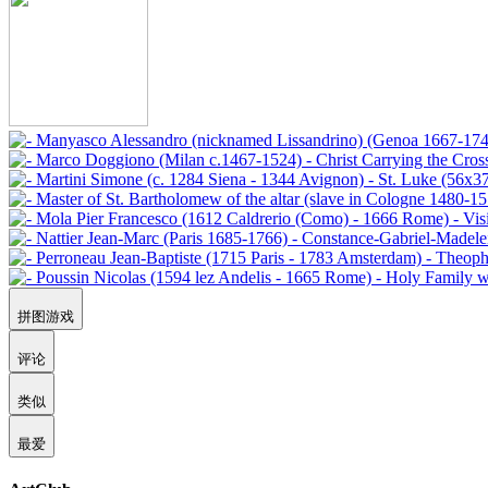
拼图游戏
评论
类似
最爱