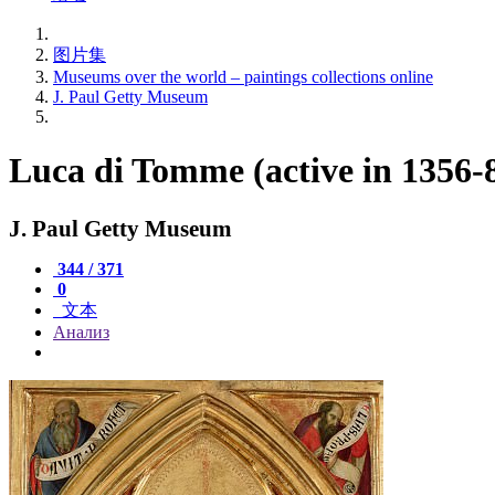
图片集
Museums over the world – paintings collections online
J. Paul Getty Museum
Luca di Tomme (active in 1356-8
J. Paul Getty Museum
344 / 371
0
文本
Анализ