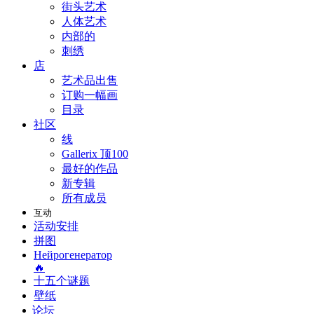
街头艺术
人体艺术
内部的
刺绣
店
艺术品出售
订购一幅画
目录
社区
线
Gallerix 顶100
最好的作品
新专辑
所有成员
互动
活动安排
拼图
Нейрогенератор
🔥
十五个谜题
壁纸
论坛