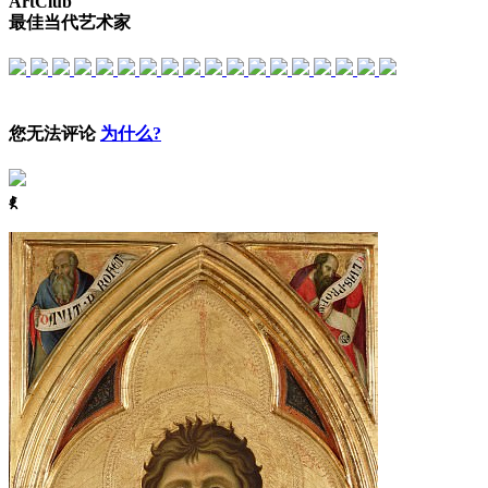
ArtClub
最佳当代艺术家
您无法评论
为什么?
ꈅ