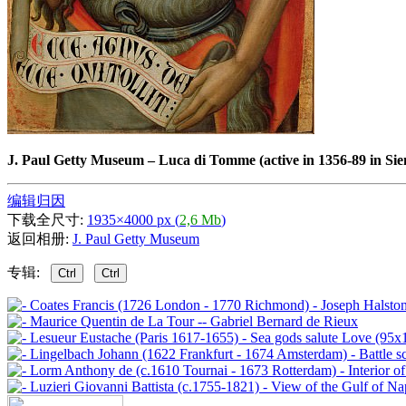
J. Paul Getty Museum
–
Luca di Tomme (active in 1356-89 in Sie
编辑归因
下载全尺寸:
1935×4000 px (
2,6 Mb
)
返回相册:
J. Paul Getty Museum
专辑:
Ctrl
Ctrl