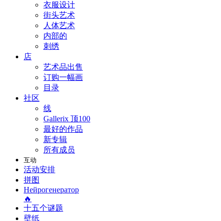
衣服设计
街头艺术
人体艺术
内部的
刺绣
店
艺术品出售
订购一幅画
目录
社区
线
Gallerix 顶100
最好的作品
新专辑
所有成员
互动
活动安排
拼图
Нейрогенератор
🔥
十五个谜题
壁纸