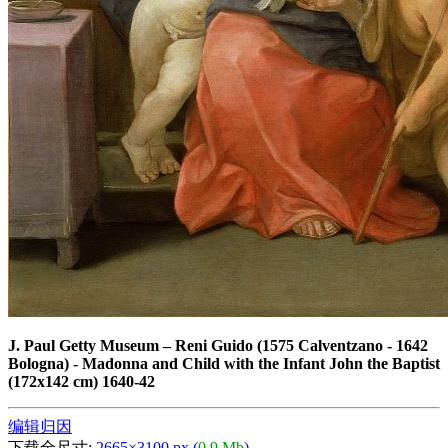
J. Paul Getty Museum
–
Reni Guido (1575 Calventzano - 1642
Bologna) - Madonna and Child with the Infant John the Baptist
(172x142 cm) 1640-42
编辑归因
下载全尺寸:
2665×3100 px (
0,9 Mb
)