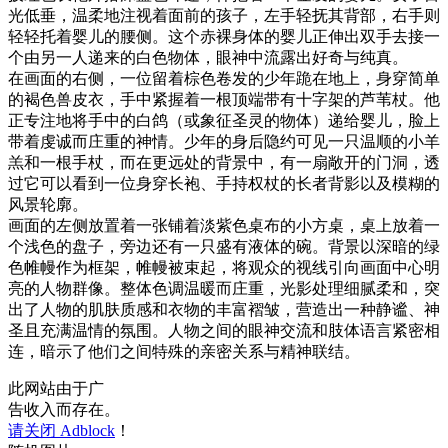
光低垂，温柔地注视着面前的孩子，左手轻抚其背部，右手则
轻轻托着婴儿的腰侧。这个赤裸身体的婴儿正伸出双手去接一
个由另一人递来的白色物体，眼神中流露出好奇与纯真。
在画面的右侧，一位留着棕色卷发的少年跪在地上，身穿简单
的褐色兽皮衣，手中紧握着一根顶端带有十字架的芦苇杖。他
正专注地将手中的白鸽（或象征圣灵的物体）递给婴儿，脸上
带着虔诚而庄重的神情。少年的身后隐约可见一只温顺的小羊
羔和一根手杖，而在更远处的背景中，有一扇敞开的门洞，透
过它可以看到一位身穿长袍、手持权杖的长者背影以及模糊的
风景轮廓。
画面的左侧放置着一张铺着淡紫色桌布的小方桌，桌上放着一
个浅色的盘子，旁边还有一只盛有液体的碗。背景以深暗的绿
色帷幔作为框架，帷幔被束起，将观众的视线引向画面中心明
亮的人物群像。整体色调温暖而庄重，光影处理细腻柔和，突
出了人物的肌肤质感和衣物的丰富褶皱，营造出一种静谧、神
圣且充满温情的氛围。人物之间的眼神交流和肢体语言紧密相
连，暗示了他们之间特殊的亲密关系与精神联结。
此网站由于广
告收入而存在。
请关闭 Adblock
！