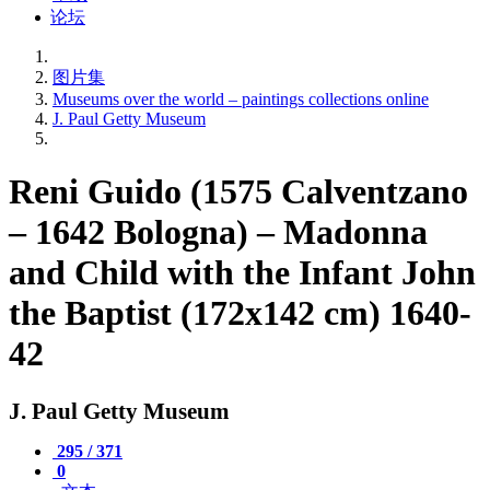
论坛
图片集
Museums over the world – paintings collections online
J. Paul Getty Museum
Reni Guido (1575 Calventzano
– 1642 Bologna) – Madonna
and Child with the Infant John
the Baptist (172x142 cm) 1640-
42
J. Paul Getty Museum
295 / 371
0