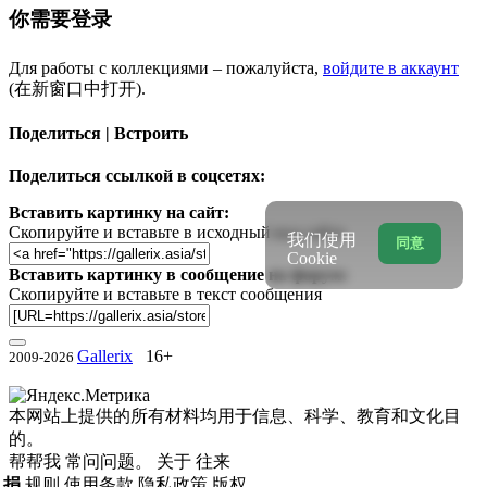
你需要登录
Для работы с коллекциями – пожалуйста,
войдите в аккаунт
(在新窗口中打开).
Поделиться | Встроить
Поделиться ссылкой в соцсетях:
Вставить картинку на сайт:
Скопируйте и вставьте в исходный код сайта
我们使用
同意
Cookie
Вставить картинку в сообщение на форум:
Скопируйте и вставьте в текст сообщения
Gallerix
16+
2009-2026
本网站上提供的所有材料均用于信息、科学、教育和文化目
的。
帮帮我
常问问题。
关于
往来
捐
规则
使用条款
隐私政策
版权