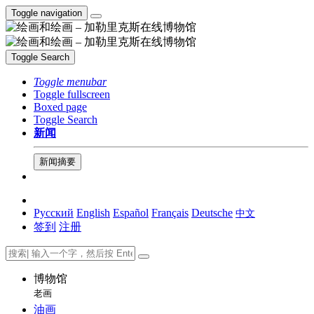
Toggle navigation
Toggle Search
Toggle menubar
Toggle fullscreen
Boxed page
Toggle Search
新闻
新闻摘要
Русский
English
Español
Français
Deutsche
中文
签到
注册
博物馆
老画
油画