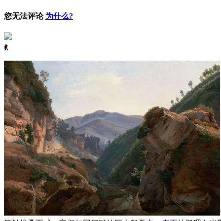
您无法评论
为什么?
ꈅ