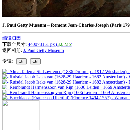
J. Paul Getty Museum
–
Remont Jean-Charles-Joseph (Paris 1795
编辑归因
下载全尺寸:
4400×3151 px (
3,6 Mb
)
返回相册:
J. Paul Getty Museum
专辑:
Ctrl
Ctrl