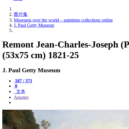
图片集
Museums over the world – paintings collections online
J. Paul Getty Museum
Remont Jean-Charles-Joseph (Pa
(53x75 cm) 1821-25
J. Paul Getty Museum
187 / 371
0
文本
Анализ