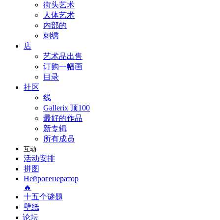
街头艺术
人体艺术
内部的
刺绣
店
艺术品出售
订购一幅画
目录
社区
线
Gallerix 顶100
最好的作品
新专辑
所有成员
互动
活动安排
拼图
Нейрогенератор
🔥
十五个谜题
壁纸
论坛