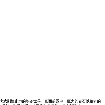
满戏剧性张力的峡谷世界。画面前景中，巨大的岩石以粗犷的