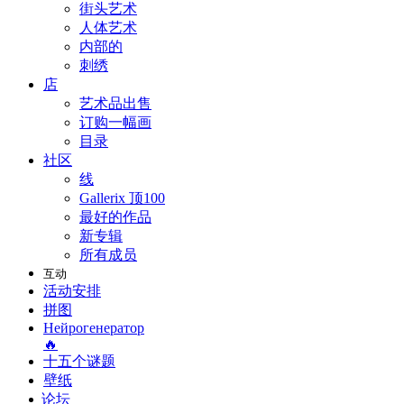
街头艺术
人体艺术
内部的
刺绣
店
艺术品出售
订购一幅画
目录
社区
线
Gallerix 顶100
最好的作品
新专辑
所有成员
互动
活动安排
拼图
Нейрогенератор
🔥
十五个谜题
壁纸
论坛