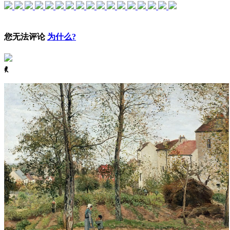
您无法评论
为什么?
ꈅ