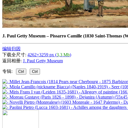
J. Paul Getty Museum
–
Pissarro Camille (1830 Saint-Thomas (W
编辑归因
下载全尺寸:
4262×3259 px (
3,3 Mb
)
返回相册:
J. Paul Getty Museum
专辑:
Ctrl
Ctrl