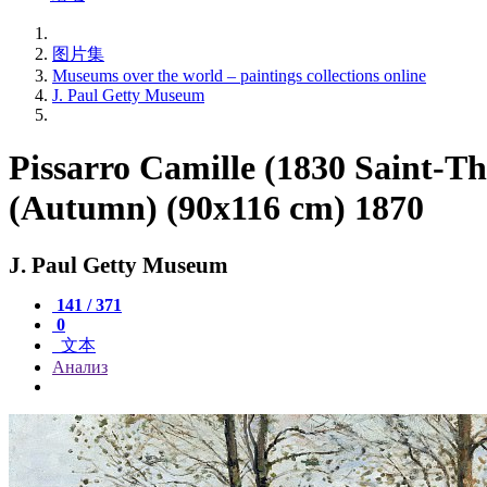
图片集
Museums over the world – paintings collections online
J. Paul Getty Museum
Pissarro Camille (1830 Saint-Th
(Autumn) (90x116 cm) 1870
J. Paul Getty Museum
141 / 371
0
文本
Анализ