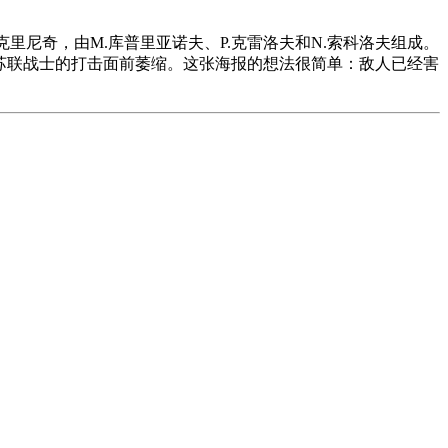
里尼奇，由M.库普里亚诺夫、P.克雷洛夫和N.索科洛夫组成。
在苏联战士的打击面前萎缩。这张海报的想法很简单：敌人已经害