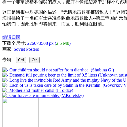
着一个非常狡猾和懦弱的敌人，他并不像他想象中那样不可战
这正是海报中对德国的描述，"无情地击败和摧毁敌人！" 这幅
海报描绘了一名红军士兵准备致命地击败敌人--第三帝国的元
怕我们，因此胜利即将到来，而且，胜利就在眼前。
编辑归因
下载全尺寸:
2266×3508 px (
2,5 Mb
)
画家:
Soviet Posters
专辑:
Ctrl
Ctrl