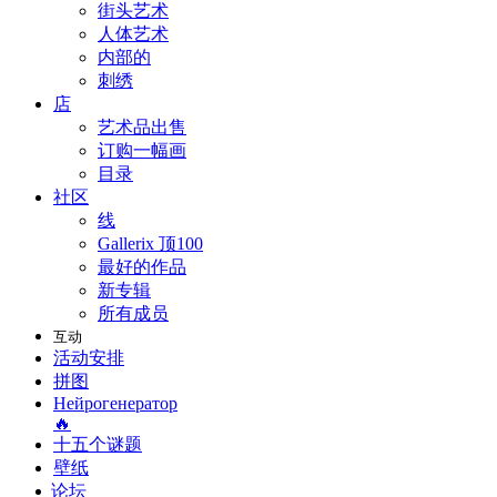
街头艺术
人体艺术
内部的
刺绣
店
艺术品出售
订购一幅画
目录
社区
线
Gallerix 顶100
最好的作品
新专辑
所有成员
互动
活动安排
拼图
Нейрогенератор
🔥
十五个谜题
壁纸
论坛