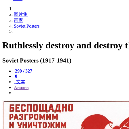
图片集
画家
Soviet Posters
Ruthlessly destroy and destroy
Soviet Posters (1917-1941)
299 / 327
0
文本
Анализ