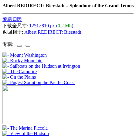
Albert REDIRECT: Bierstadt
–
Splendour of the Grand Tetons
编辑归因
下载全尺寸:
1251×810 px (
0,2 Mb
)
返回相册:
Albert REDIRECT: Bierstadt
专辑: