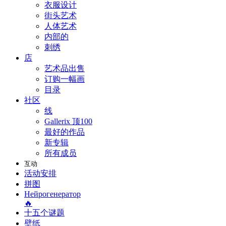
衣服设计
街头艺术
人体艺术
内部的
刺绣
店
艺术品出售
订购一幅画
目录
社区
线
Gallerix 顶100
最好的作品
新专辑
所有成员
互动
活动安排
拼图
Нейрогенератор
🔥
十五个谜题
壁纸