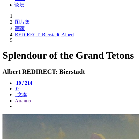
论坛
图片集
画家
REDIRECT: Bierstadt, Albert
Splendour of the Grand Tetons
Albert REDIRECT: Bierstadt
19 / 214
0
文本
Анализ