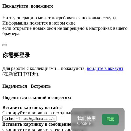
Пожалуйста, подождите
На эту операцию может потребоваться несколько секунд.
Информация появится в новом окне,
если открытие новых окон не запрещено в настройках вашего
браузера.
你需要登录
Для работы с коллекциями – пожалуйста,
войдите в аккаунт
(在新窗口中打开).
Поделиться | Встроить
Поделиться ссылкой в соцсетях:
Вставить картинку на сайт:
Скопируйте и вставьте в исходный код сайта
我们使用
同意
Cookie
Вставить картинку в сообщение на форум:
Скопируйте и вставьте в текст сообщения