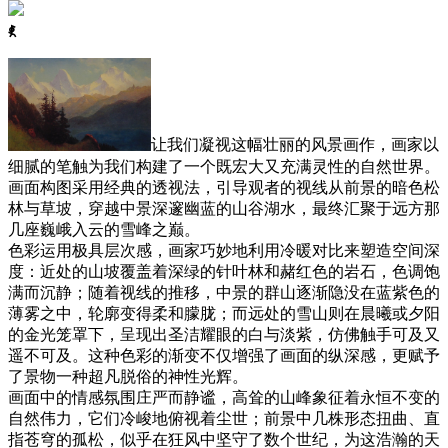
ꈅ
让我们凝视这幅壮丽的风景画作，画家以
细腻的笔触为我们构建了一个既宏大又充满灵性的自然世界。
画面构图采用经典的透视法，引导观者的视线从前景的暗色松
林与草坡，穿越中景深邃幽蓝的山谷湖水，最终汇聚于远方那
几座巍峨入云的雪峰之巅。
色彩运用极具层次感，画家巧妙地利用冷暖对比来塑造空间深
度：近处的山坡覆盖着深绿的针叶林和赭红色的岩石，色调饱
满而沉静；随着视线的推移，中景的群山逐渐隐没在蓝紫色的
薄雾之中，轮廓变得柔和朦胧；而远处的雪山则在晨曦或夕阳
的金光笼罩下，呈现出圣洁耀眼的白与淡紫，仿佛触手可及又
遥不可及。这种色彩的渐变不仅增强了画面的纵深感，更赋予
了景物一种超凡脱俗的神性光辉。
画面中的情感氛围庄严而静谧，高耸的山峰象征着永恒不变的
自然伟力，它们冷峻地俯视着尘世；前景中几株形态扭曲、直
指苍穹的孤松，似乎在狂风中坚守了数个世纪，为这浩瀚的天