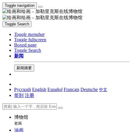
Toggle navigation
Toggle Search
Toggle menubar
Toggle fullscreen
Boxed page
Toggle Search
新闻
新闻摘要
Русский
English
Español
Français
Deutsche
中文
签到
注册
博物馆
老画
油画