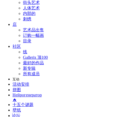
街头艺术
人体艺术
内部的
刺绣
店
艺术品出售
订购一幅画
目录
社区
线
Gallerix 顶100
最好的作品
新专辑
所有成员
互动
活动安排
拼图
Нейрогенератор
🔥
十五个谜题
壁纸
论坛