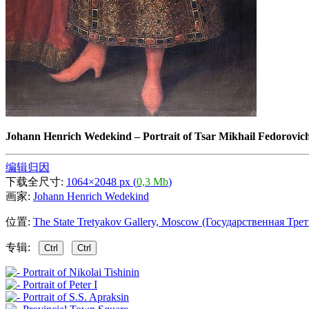
Johann Henrich Wedekind
–
Portrait of Tsar Mikhail Fedorovic
编辑归因
下载全尺寸:
1064×2048 px (
0,3 Mb
)
画家:
Johann Henrich Wedekind
位置:
The State Tretyakov Gallery, Moscow (Государственная Трет
专辑:
Ctrl
Ctrl