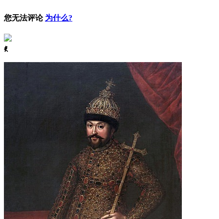
您无法评论
为什么?
ꈅ