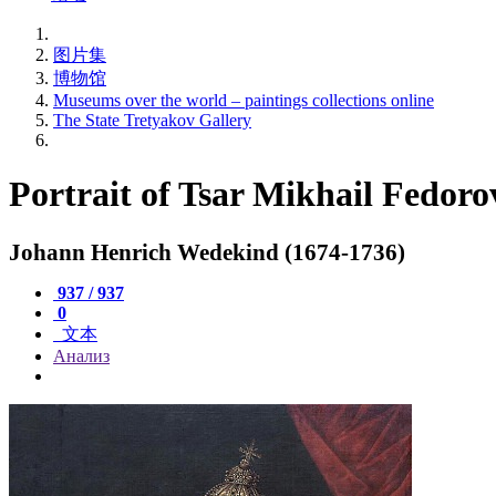
图片集
博物馆
Museums over the world – paintings collections online
The State Tretyakov Gallery
Portrait of Tsar Mikhail Fedoro
Johann Henrich Wedekind (1674-1736)
937 / 937
0
文本
Анализ