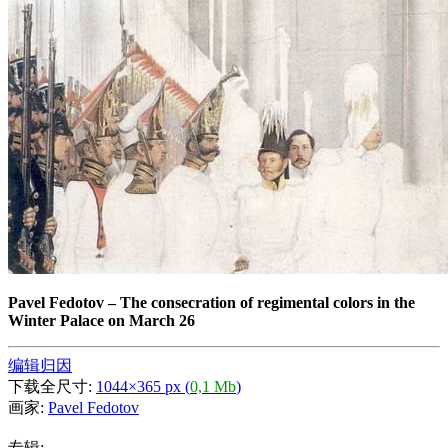
Pavel Fedotov
–
The consecration of regimental colors in the
Winter Palace on March 26
编辑归因
下载全尺寸:
1044×365 px (
0,1 Mb
)
画家:
Pavel Fedotov
专辑: