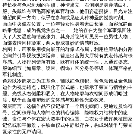
持长枪与色彩斑斓的军旗，神情肃立；右侧则是身穿洁白礼
服、头戴饰有羽毛高帽的军官群体，他们姿态挺拔，目光专注
地望向同一方向，似乎在参与或见证某种神圣的授勋时刻。
画面中央偏左位置，一位年轻女性身着素白长裙，面容沉静而
略带忧思，成为视觉焦点之一 – – 她的存在为整个军事氛围注
入了人文温度与情感张力。其身后隐约可见另一位男性人物，
面部表情同样凝重，两人形成微妙的情感呼应。
构图上，画家采用横向展开的群像式布局，利用柱廊结构分割
空间并引导视线纵深延伸，营造出宫殿大厅特有的宏伟感与秩
序感。人物排列错落有致，既有群体的统一性，又通过姿态、
服饰细节（如肩章、绶带、帽饰）区分身份等级，体现严格的
军礼制度。
色彩以冷调灰白为主基色，辅以红色旗帜、蓝色领饰及金色镶
边作为视觉锚点，既强化了仪式感，也暗示了荣誉与牺牲的主
题。光线从右侧柔和洒入，在人物轮廓与衣褶间形成明暗过
渡，赋予画面雕塑般的立体感与戏剧性光影效果。
深层而言，这幅作品不仅记录了一个历史瞬间，更通过服饰符
号、空间秩序与人物神态的精心编排，隐喻权力结构中的忠
诚、责任与个体在宏大叙事中的位置。白衣女子或许象征国家
记忆或和平愿景，在铁血仪式中静默存在，构成对战争与荣誉
复杂性的无声诘问。