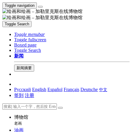
Toggle navigation
Toggle Search
Toggle menubar
Toggle fullscreen
Boxed page
Toggle Search
新闻
新闻摘要
Русский
English
Español
Français
Deutsche
中文
签到
注册
博物馆
老画
油画