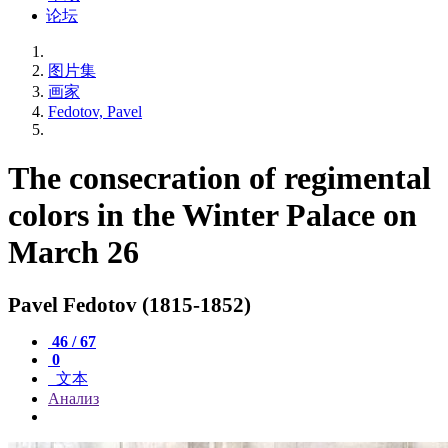
论坛
图片集
画家
Fedotov, Pavel
The consecration of regimental
colors in the Winter Palace on
March 26
Pavel Fedotov (1815-1852)
46 / 67
0
文本
Анализ