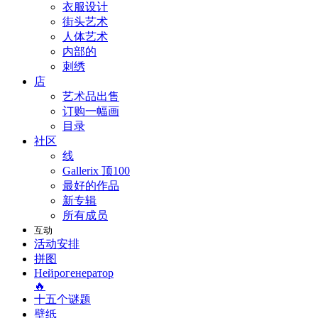
衣服设计
街头艺术
人体艺术
内部的
刺绣
店
艺术品出售
订购一幅画
目录
社区
线
Gallerix 顶100
最好的作品
新专辑
所有成员
互动
活动安排
拼图
Нейрогенератор
🔥
十五个谜题
壁纸