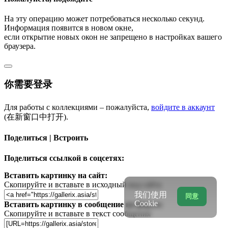
На эту операцию может потребоваться несколько секунд.
Информация появится в новом окне,
если открытие новых окон не запрещено в настройках вашего
браузера.
你需要登录
Для работы с коллекциями – пожалуйста,
войдите в аккаунт
(在新窗口中打开).
Поделиться | Встроить
Поделиться ссылкой в соцсетях:
Вставить картинку на сайт:
Скопируйте и вставьте в исходный код сайта
我们使用
同意
Cookie
Вставить картинку в сообщение на форум:
Скопируйте и вставьте в текст сообщения