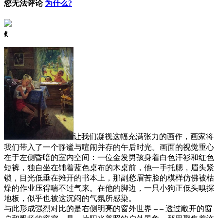
您无法评论
为什么?
ꈅ
让我们凝视这幅充满张力的画作，画家将
我们带入了一个静谧与喧闹并存的午后时光。画面的视觉重心
在于左侧昏暗的室内空间：一位金发男孩身着白色汗衫和红色
短裤，独自坐在铺着蓝色桌布的木桌前，他一手托腮，眉头紧
锁，目光低垂在摊开的书本上，那副愁眉苦脸的模样仿佛被枯
燥的作业压得喘不过气来。在他的脚边，一只小狗正低头嗅探
地板，似乎也被这沉闷的气氛所感染。
与此形成强烈对比的是右侧明亮的窗外世界 – – 透过敞开的窗