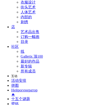
衣服设计
街头艺术
人体艺术
内部的
刺绣
店
艺术品出售
订购一幅画
目录
社区
线
Gallerix 顶100
最好的作品
新专辑
所有成员
互动
活动安排
拼图
Нейрогенератор
🔥
十五个谜题
壁纸