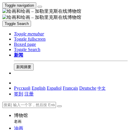
Toggle navigation
Toggle Search
Toggle menubar
Toggle fullscreen
Boxed page
Toggle Search
新闻
新闻摘要
Русский
English
Español
Français
Deutsche
中文
签到
注册
博物馆
老画
油画