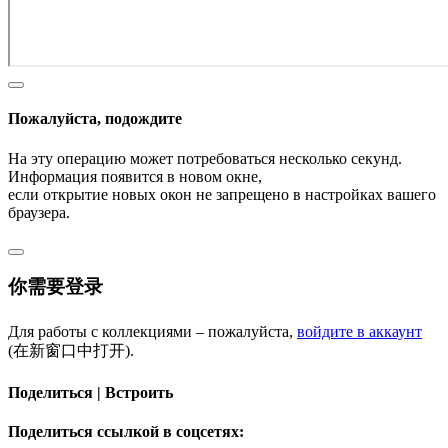
Пожалуйста, подождите
На эту операцию может потребоваться несколько секунд.
Информация появится в новом окне,
если открытие новых окон не запрещено в настройках вашего
браузера.
你需要登录
Для работы с коллекциями – пожалуйста,
войдите в аккаунт
(在新窗口中打开).
Поделиться | Встроить
Поделиться ссылкой в соцсетях: