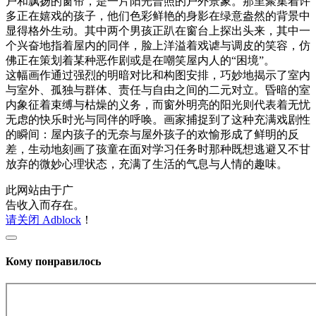
户和飘扬的窗帘，是一片阳光普照的户外景象。那里聚集着许
多正在嬉戏的孩子，他们色彩鲜艳的身影在绿意盎然的背景中
显得格外生动。其中两个男孩正趴在窗台上探出头来，其中一
个兴奋地指着屋内的同伴，脸上洋溢着戏谑与调皮的笑容，仿
佛正在策划着某种恶作剧或是在嘲笑屋内人的“困境”。
这幅画作通过强烈的明暗对比和构图安排，巧妙地揭示了室内
与室外、孤独与群体、责任与自由之间的二元对立。昏暗的室
内象征着束缚与枯燥的义务，而窗外明亮的阳光则代表着无忧
无虑的快乐时光与同伴的呼唤。画家捕捉到了这种充满戏剧性
的瞬间：屋内孩子的无奈与屋外孩子的欢愉形成了鲜明的反
差，生动地刻画了孩童在面对学习任务时那种既想逃避又不甘
放弃的微妙心理状态，充满了生活的气息与人情的趣味。
此网站由于广
告收入而存在。
请关闭 Adblock
！
Кому понравилось