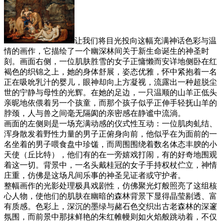
让我们将目光投向这幅充满神话色彩与温
情的画作，它描绘了一个幽深林间关于新生命诞生的神圣时
刻。画面右侧，一位肌肤胜雪的女子正慵懒而安详地侧卧在红
褐色的织锦之上，她的身体舒展，姿态优雅，怀中紧抱着一名
正在吸吮乳汁的婴儿，眼神却向上方凝视，流露出一种超脱尘
世的宁静与母性的光辉。在她的足边，一只温顺的山羊正低头
亲昵地依偎着另一个孩童，而那个孩子似乎正伸手轻抚山羊的
脖颈，人与兽之间毫无隔阂的亲密感在静谧中流淌。
画面的左侧则是一场充满动感的仪式性互动：一位肌肉虬结、
浑身散发着野性力量的男子正俯身向前，他似乎在为面前的一
名坐着的男子喂食盘中珍馐，而周围围绕着数名体态丰腴的小
天使（丘比特），他们有的在一旁嬉戏打闹，有的好奇地围观
着这一切。背景中，一名头戴桂冠的女子手持权杖伫立，神情
庄重，仿佛是这场凡间乐事的神圣见证者或守护者。
整幅画作的光影处理极具戏剧性，仿佛聚光灯般照亮了这组核
心人物，使他们的肌肤在幽暗的森林背景下显得晶莹剔透、富
有质感。色彩上，深沉的墨绿与赭石色交织出古老森林的深邃
氛围，而前景中那抹鲜艳的朱红帷幔则如火焰般跳动着，不仅