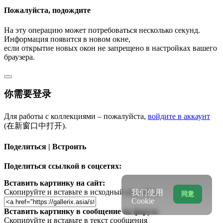
Пожалуйста, подождите
На эту операцию может потребоваться несколько секунд.
Информация появится в новом окне,
если открытие новых окон не запрещено в настройках вашего
браузера.
你需要登录
Для работы с коллекциями – пожалуйста,
войдите в аккаунт
(在新窗口中打开).
Поделиться | Встроить
Поделиться ссылкой в соцсетях:
Вставить картинку на сайт:
Скопируйте и вставьте в исходный код сайта
我们使用
同意
Cookie
Вставить картинку в сообщение на форум:
Скопируйте и вставьте в текст сообщения