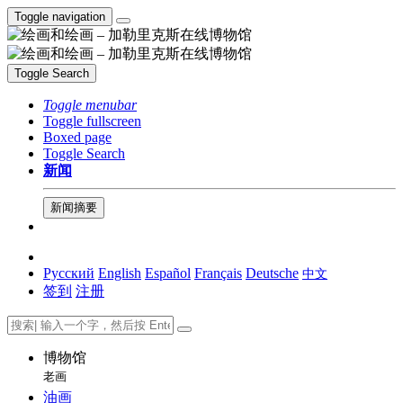
Toggle navigation
Toggle Search
Toggle menubar
Toggle fullscreen
Boxed page
Toggle Search
新闻
新闻摘要
Русский
English
Español
Français
Deutsche
中文
签到
注册
博物馆
老画
油画