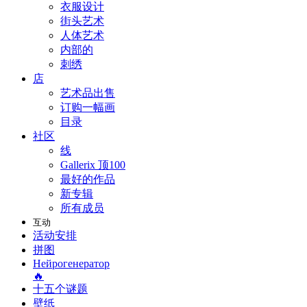
衣服设计
街头艺术
人体艺术
内部的
刺绣
店
艺术品出售
订购一幅画
目录
社区
线
Gallerix 顶100
最好的作品
新专辑
所有成员
互动
活动安排
拼图
Нейрогенератор
🔥
十五个谜题
壁纸