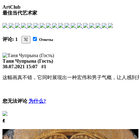
ArtClub
最佳当代艺术家
评论: 1
写
Ответы
Таня Чупрына (Гость)
30.07.2021 15:07
#1
这幅画真不错，它同时展现出一种宏伟和男子气概，让人感到
您无法评论
为什么?
ꈅ