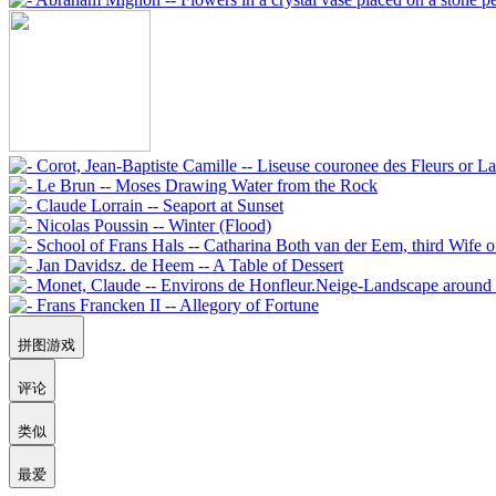
拼图游戏
评论
类似
最爱