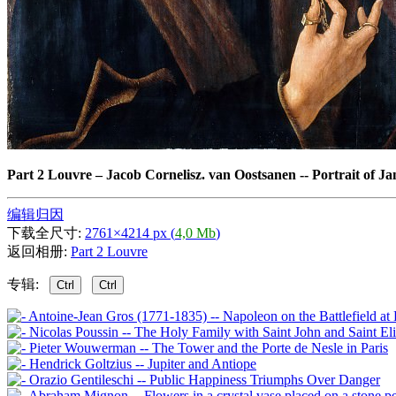
Part 2 Louvre
–
Jacob Cornelisz. van Oostsanen -- Portrait of J
编辑归因
下载全尺寸:
2761×4214 px (
4,0 Mb
)
返回相册:
Part 2 Louvre
专辑:
Ctrl
Ctrl