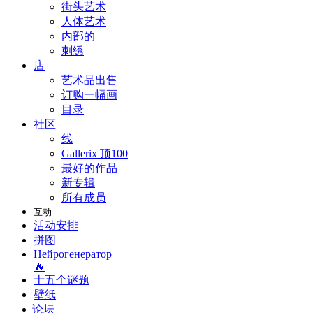
街头艺术
人体艺术
内部的
刺绣
店
艺术品出售
订购一幅画
目录
社区
线
Gallerix 顶100
最好的作品
新专辑
所有成员
互动
活动安排
拼图
Нейрогенератор
🔥
十五个谜题
壁纸
论坛