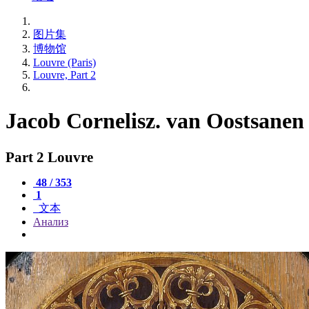
图片集
博物馆
Louvre (Paris)
Louvre, Part 2
Jacob Cornelisz. van Oostsanen
Part 2 Louvre
48 / 353
1
文本
Анализ