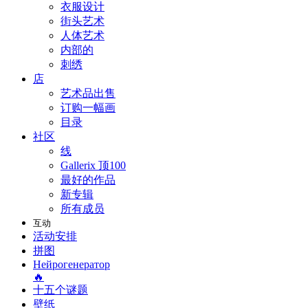
衣服设计
街头艺术
人体艺术
内部的
刺绣
店
艺术品出售
订购一幅画
目录
社区
线
Gallerix 顶100
最好的作品
新专辑
所有成员
互动
活动安排
拼图
Нейрогенератор
🔥
十五个谜题
壁纸