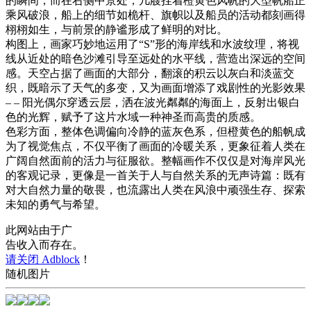
的瞬间；而在右侧中景处，几艘挂着橙黄色风帆的大型帆船正
乘风破浪，船上的细节如桅杆、旗帜以及船员的活动都刻画得
栩栩如生，与前景的静谧形成了鲜明的对比。
构图上，画家巧妙地运用了“S”形的海岸线和水波纹理，将视
线从近处的暗色沙滩引导至远处的水平线，营造出深远的空间
感。天空占据了画面的大部分，翻滚的积云以灰白和淡蓝交
织，既暗示了天气的多变，又为画面增添了戏剧性的光影效果
– – 阳光偶尔穿透云层，洒在波光粼粼的海面上，反射出银白
色的光辉，赋予了这片水域一种神圣而高贵的质感。
色彩方面，整体色调偏向冷静的蓝灰色系，但橙黄色的船帆成
为了视觉焦点，不仅平衡了画面的冷暖关系，更象征着人类在
广阔自然面前的活力与征服欲。整幅画作不仅仅是对海岸风光
的客观记录，更像是一首关于人与自然关系的无声诗篇：既有
对大自然力量的敬畏，也流露出人类在风浪中顽强生存、探索
未知的勇气与希望。
此网站由于广
告收入而存在。
请关闭 Adblock
！
随机图片