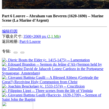
Part 6 Louvre
–
Abraham van Beveren (1620-1690) -- Marine
Scene (La Marine d’Argent)
编辑归因
下载全尺寸:
3500×2069 px (
2,1 Mb
)
返回相册:
Part 6 Louvre
专辑: