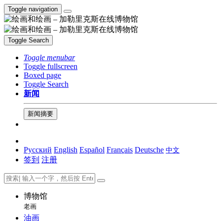
Toggle navigation
Toggle Search
Toggle menubar
Toggle fullscreen
Boxed page
Toggle Search
新闻
新闻摘要
Русский
English
Español
Français
Deutsche
中文
签到
注册
博物馆
老画
油画