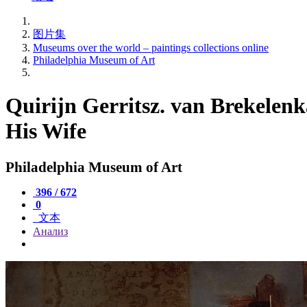
图片集
Museums over the world – paintings collections online
Philadelphia Museum of Art
Quirijn Gerritsz. van Brekelenk
His Wife
Philadelphia Museum of Art
396 / 672
0
文本
Анализ