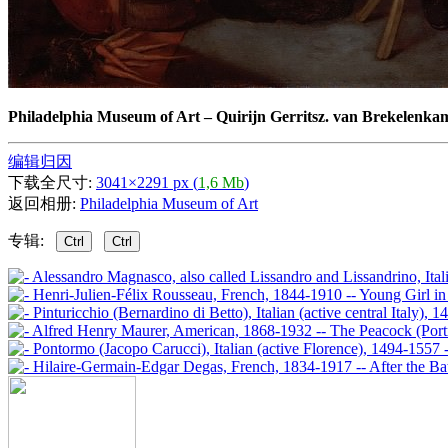
Philadelphia Museum of Art
–
Quirijn Gerritsz. van Brekelenkam
编辑归因
下载全尺寸:
3041×2291 px (
1,6 Mb
)
返回相册:
Philadelphia Museum of Art
专辑:
Ctrl
Ctrl