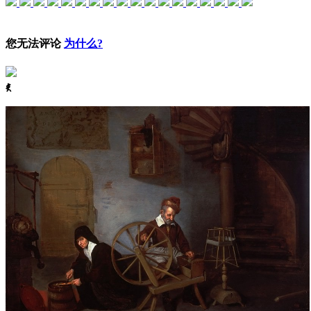
您无法评论
为什么?
ꈅ