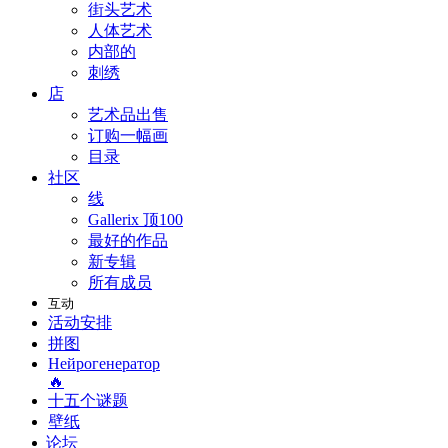
街头艺术
人体艺术
内部的
刺绣
店
艺术品出售
订购一幅画
目录
社区
线
Gallerix 顶100
最好的作品
新专辑
所有成员
互动
活动安排
拼图
Нейрогенератор
🔥
十五个谜题
壁纸
论坛