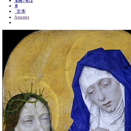
436 / 672
0
文本
Анализ