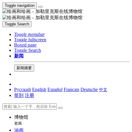
Toggle navigation
Toggle Search
Toggle menubar
Toggle fullscreen
Boxed page
Toggle Search
新闻
新闻摘要
Русский
English
Español
Français
Deutsche
中文
签到
注册
博物馆
老画
油画