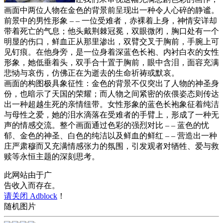
画面中两位人物在金色的背景前呈现出一种令人心碎的静谧。
前景中的男性形象 – – 一位受难者，赤裸着上身，神情安详却
带着死亡的气息；他头戴荆棘冠冕，双眼微闭，胸口处有一个
明显的伤口，鲜血正从那里渗出，双臂交叉于胸前，手腕上可
见钉痕。在他身旁，是一位身着深蓝色长袍、内衬白衣的女性
形象，她低垂着头，双手合十置于胸前，眼中含泪，面容充满
悲恸与哀伤，仿佛正在为逝去的生命祈祷或默哀。
画面的构图极具象征性：金色的背景不仅突出了人物的神圣身
份，也暗示了天国的荣耀；而人物之间紧密的依偎姿态则传达
出一种超越生死的亲情纽带。女性形象的蓝色长袍象征着纯洁
与母性之爱，她的泪水滴落在受难者的手臂上，形成了一种无
声的情感交流。整个画面通过色彩的强烈对比 – – 蓝色的忧
郁、金色的神圣、白色的纯洁以及鲜血的鲜红 – – 营造出一种
庄严肃穆而又充满情感张力的氛围，引发观者对牺牲、爱与救
赎等永恒主题的深刻思考。
此网站由于广
告收入而存在。
请关闭 Adblock
！
随机图片