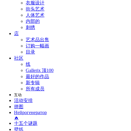
衣服设计
街头艺术
人体艺术
内部的
刺绣
店
艺术品出售
订购一幅画
目录
社区
线
Gallerix 顶100
最好的作品
新专辑
所有成员
互动
活动安排
拼图
Нейрогенератор
🔥
十五个谜题
壁纸