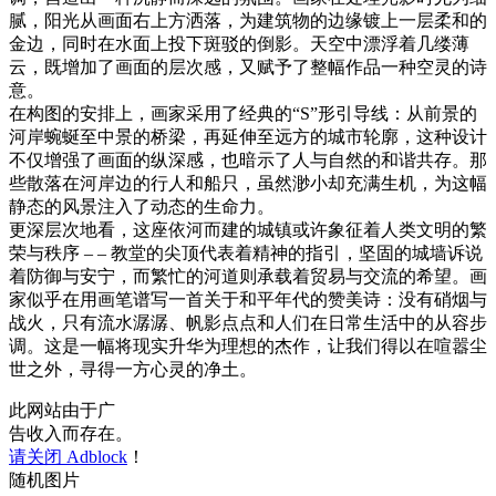
腻，阳光从画面右上方洒落，为建筑物的边缘镀上一层柔和的
金边，同时在水面上投下斑驳的倒影。天空中漂浮着几缕薄
云，既增加了画面的层次感，又赋予了整幅作品一种空灵的诗
意。
在构图的安排上，画家采用了经典的“S”形引导线：从前景的
河岸蜿蜒至中景的桥梁，再延伸至远方的城市轮廓，这种设计
不仅增强了画面的纵深感，也暗示了人与自然的和谐共存。那
些散落在河岸边的行人和船只，虽然渺小却充满生机，为这幅
静态的风景注入了动态的生命力。
更深层次地看，这座依河而建的城镇或许象征着人类文明的繁
荣与秩序 – – 教堂的尖顶代表着精神的指引，坚固的城墙诉说
着防御与安宁，而繁忙的河道则承载着贸易与交流的希望。画
家似乎在用画笔谱写一首关于和平年代的赞美诗：没有硝烟与
战火，只有流水潺潺、帆影点点和人们在日常生活中的从容步
调。这是一幅将现实升华为理想的杰作，让我们得以在喧嚣尘
世之外，寻得一方心灵的净土。
此网站由于广
告收入而存在。
请关闭 Adblock
！
随机图片