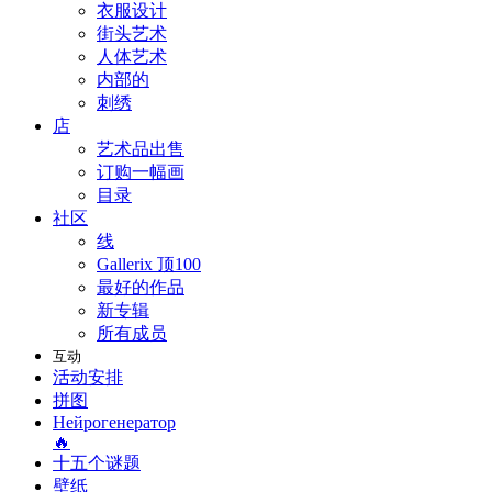
衣服设计
街头艺术
人体艺术
内部的
刺绣
店
艺术品出售
订购一幅画
目录
社区
线
Gallerix 顶100
最好的作品
新专辑
所有成员
互动
活动安排
拼图
Нейрогенератор
🔥
十五个谜题
壁纸