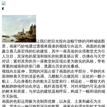
ꈅ
让我们把目光投向这幅宁静的河畔城镇图
景，画家巧妙地通过透视将观者的视线引向远方。画面的右侧
矗立着几座宏伟的红砖建筑，其中一座高耸的尖塔教堂尤为引
人注目，其深色的屋顶和细长的轮廓直插云霄，仿佛在与天空
对话；紧邻其旁的另一座教堂则呈现出更为敦实的风格，带有
厚重的城墙和拱形门廊，透露出历史的沧桑感。
视线向左延伸，宽阔的河面占据了画面的左半部分，平静的水
面倒映着天空的淡蓝色调。几艘船只点缀其间：近处的一艘小
船上，几位身着红衣的船夫正划桨前行；稍远处，一艘较大的
帆船静静地停泊在岸边，桅杆直指苍穹。河对岸隐约可见连绵
的树木和房屋，与岸边的建筑遥相呼应，构成了一幅和谐的城
市天际线。
画面的色彩运用极为克制而优雅，以灰蓝、土黄和赭石为主
调，营造出一种沉静而深远的氛围。画家在处理光影时尤为细