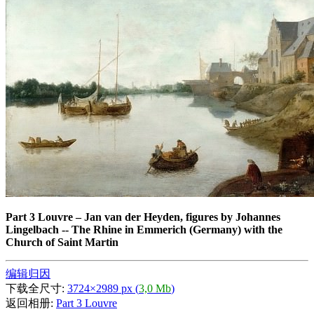
Part 3 Louvre
–
Jan van der Heyden, figures by Johannes
Lingelbach -- The Rhine in Emmerich (Germany) with the
Church of Saint Martin
编辑归因
下载全尺寸:
3724×2989 px (
3,0 Mb
)
返回相册:
Part 3 Louvre