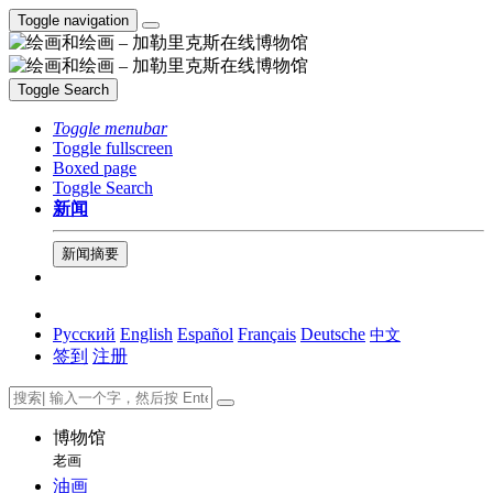
Toggle navigation
Toggle Search
Toggle menubar
Toggle fullscreen
Boxed page
Toggle Search
新闻
新闻摘要
Русский
English
Español
Français
Deutsche
中文
签到
注册
博物馆
老画
油画