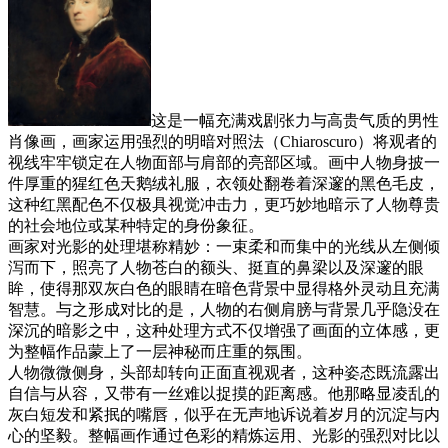
这是一幅充满戏剧张力与高贵气质的男性
肖像画，画家运用强烈的明暗对照法（Chiaroscuro）将观者的
视线牢牢锁定在人物面部与肩部的亮部区域。画中人物身披一
件厚重的猩红色天鹅绒礼服，衣领处翻卷着深邃的黑色毛皮，
这种红黑配色不仅极具视觉冲击力，更巧妙地暗示了人物尊贵
的社会地位或某种特定的身份象征。
画家对光影的处理堪称精妙：一束柔和而集中的光线从左侧倾
泻而下，照亮了人物苍白的额头、挺直的鼻梁以及深邃的眼
眸，使得那双灰白色的眼睛在暗色背景中显得格外灵动且充满
智慧。与之形成对比的是，人物的右侧肩膀与背景几乎隐没在
深沉的暗影之中，这种处理方式不仅增强了画面的立体感，更
为整幅作品蒙上了一层神秘而庄重的氛围。
人物微微侧身，头部却转向正面直视观者，这种姿态既流露出
自信与从容，又带有一丝难以捉摸的距离感。他那略显凌乱的
灰白短发和紧抿的嘴唇，似乎在无声地诉说着岁月的沉淀与内
心的坚毅。整幅画作通过色彩的精炼运用、光影的强烈对比以