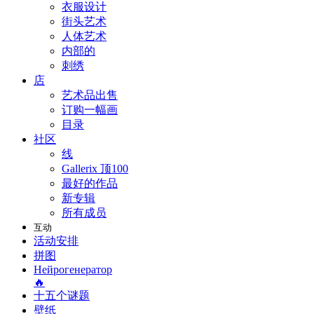
衣服设计
街头艺术
人体艺术
内部的
刺绣
店
艺术品出售
订购一幅画
目录
社区
线
Gallerix 顶100
最好的作品
新专辑
所有成员
互动
活动安排
拼图
Нейрогенератор
🔥
十五个谜题
壁纸