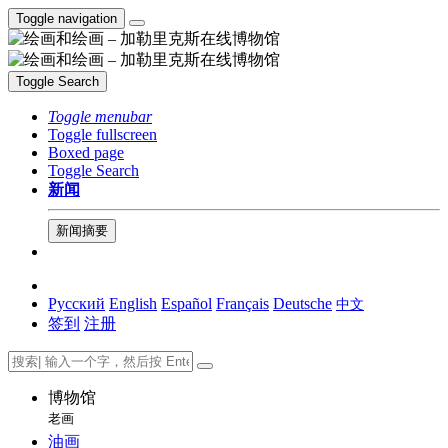
Toggle navigation
Toggle Search
Toggle menubar
Toggle fullscreen
Boxed page
Toggle Search
新闻
新闻摘要
Русский
English
Español
Français
Deutsche
中文
签到
注册
博物馆
老画
油画