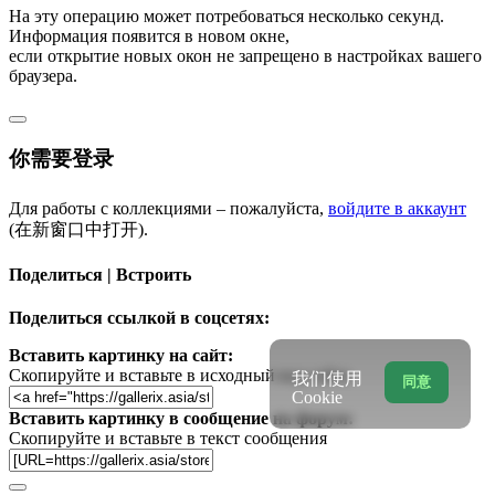
На эту операцию может потребоваться несколько секунд.
Информация появится в новом окне,
если открытие новых окон не запрещено в настройках вашего
браузера.
你需要登录
Для работы с коллекциями – пожалуйста,
войдите в аккаунт
(在新窗口中打开).
Поделиться | Встроить
Поделиться ссылкой в соцсетях:
Вставить картинку на сайт:
Скопируйте и вставьте в исходный код сайта
我们使用
同意
Cookie
Вставить картинку в сообщение на форум:
Скопируйте и вставьте в текст сообщения