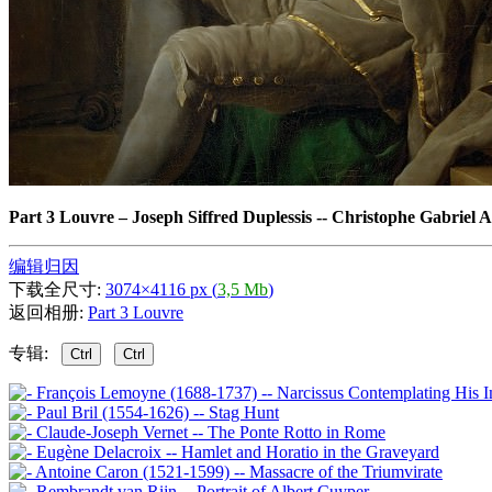
Part 3 Louvre
–
Joseph Siffred Duplessis -- Christophe Gabriel A
编辑归因
下载全尺寸:
3074×4116 px (
3,5 Mb
)
返回相册:
Part 3 Louvre
专辑:
Ctrl
Ctrl