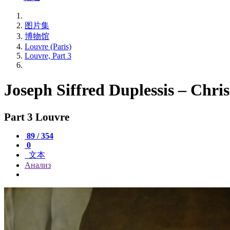
图片集
博物馆
Louvre (Paris)
Louvre, Part 3
Joseph Siffred Duplessis – Chri
Part 3 Louvre
89 / 354
0
文本
Анализ