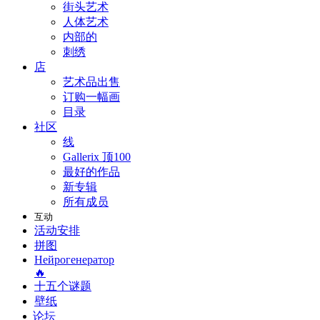
街头艺术
人体艺术
内部的
刺绣
店
艺术品出售
订购一幅画
目录
社区
线
Gallerix 顶100
最好的作品
新专辑
所有成员
互动
活动安排
拼图
Нейрогенератор
🔥
十五个谜题
壁纸
论坛