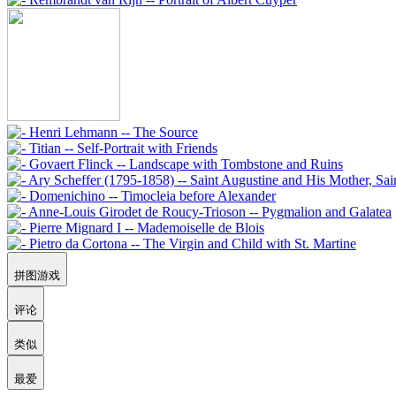
拼图游戏
评论
类似
最爱