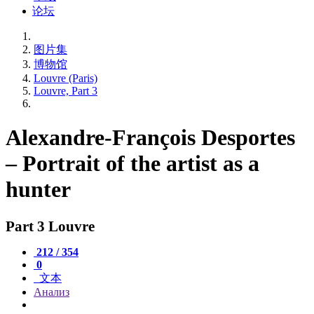
论坛
图片集
博物馆
Louvre (Paris)
Louvre, Part 3
Alexandre-François Desportes
– Portrait of the artist as a
hunter
Part 3 Louvre
212 / 354
0
文本
Анализ