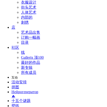
衣服设计
街头艺术
人体艺术
内部的
刺绣
店
艺术品出售
订购一幅画
目录
社区
线
Gallerix 顶100
最好的作品
新专辑
所有成员
互动
活动安排
拼图
Нейрогенератор
🔥
十五个谜题
壁纸