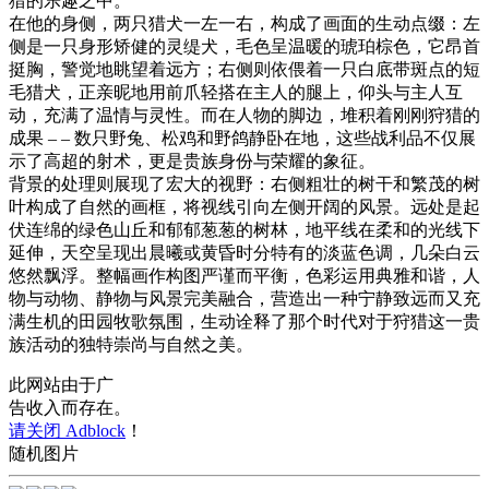
猎的乐趣之中。
在他的身侧，两只猎犬一左一右，构成了画面的生动点缀：左
侧是一只身形矫健的灵缇犬，毛色呈温暖的琥珀棕色，它昂首
挺胸，警觉地眺望着远方；右侧则依偎着一只白底带斑点的短
毛猎犬，正亲昵地用前爪轻搭在主人的腿上，仰头与主人互
动，充满了温情与灵性。而在人物的脚边，堆积着刚刚狩猎的
成果 – – 数只野兔、松鸡和野鸽静卧在地，这些战利品不仅展
示了高超的射术，更是贵族身份与荣耀的象征。
背景的处理则展现了宏大的视野：右侧粗壮的树干和繁茂的树
叶构成了自然的画框，将视线引向左侧开阔的风景。远处是起
伏连绵的绿色山丘和郁郁葱葱的树林，地平线在柔和的光线下
延伸，天空呈现出晨曦或黄昏时分特有的淡蓝色调，几朵白云
悠然飘浮。整幅画作构图严谨而平衡，色彩运用典雅和谐，人
物与动物、静物与风景完美融合，营造出一种宁静致远而又充
满生机的田园牧歌氛围，生动诠释了那个时代对于狩猎这一贵
族活动的独特崇尚与自然之美。
此网站由于广
告收入而存在。
请关闭 Adblock
！
随机图片