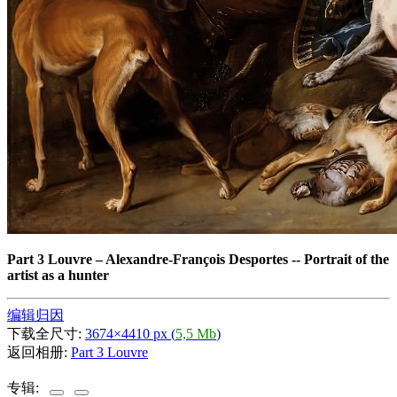
Part 3 Louvre
–
Alexandre-François Desportes -- Portrait of the
artist as a hunter
编辑归因
下载全尺寸:
3674×4410 px (
5,5 Mb
)
返回相册:
Part 3 Louvre
专辑: