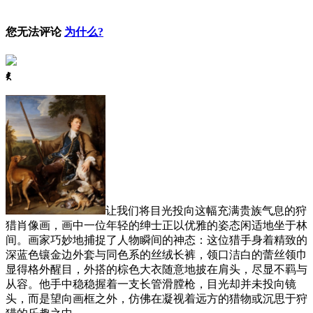
您无法评论
为什么?
ꈅ
让我们将目光投向这幅充满贵族气息的狩
猎肖像画，画中一位年轻的绅士正以优雅的姿态闲适地坐于林
间。画家巧妙地捕捉了人物瞬间的神态：这位猎手身着精致的
深蓝色镶金边外套与同色系的丝绒长裤，领口洁白的蕾丝领巾
显得格外醒目，外搭的棕色大衣随意地披在肩头，尽显不羁与
从容。他手中稳稳握着一支长管滑膛枪，目光却并未投向镜
头，而是望向画框之外，仿佛在凝视着远方的猎物或沉思于狩