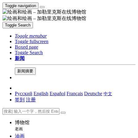
Toggle navigation
Toggle Search
Toggle menubar
Toggle fullscreen
Boxed page
Toggle Search
新闻
新闻摘要
Русский
English
Español
Français
Deutsche
中文
签到
注册
博物馆
老画
油画