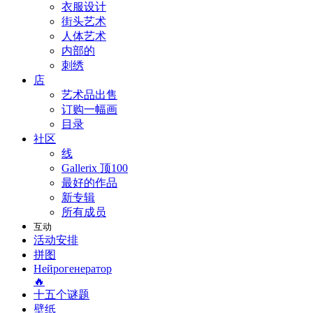
衣服设计
街头艺术
人体艺术
内部的
刺绣
店
艺术品出售
订购一幅画
目录
社区
线
Gallerix 顶100
最好的作品
新专辑
所有成员
互动
活动安排
拼图
Нейрогенератор
🔥
十五个谜题
壁纸