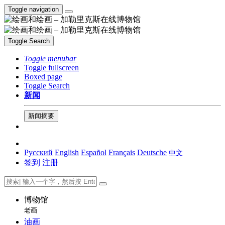
Toggle navigation
Toggle Search
Toggle menubar
Toggle fullscreen
Boxed page
Toggle Search
新闻
新闻摘要
Русский
English
Español
Français
Deutsche
中文
签到
注册
博物馆
老画
油画