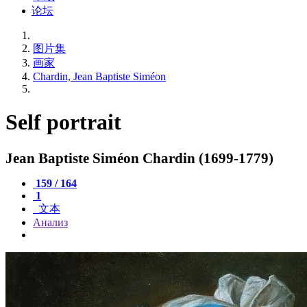
论坛
图片集
画家
Chardin, Jean Baptiste Siméon
Self portrait
Jean Baptiste Siméon Chardin (1699-1779)
159 / 164
1
文本
Анализ