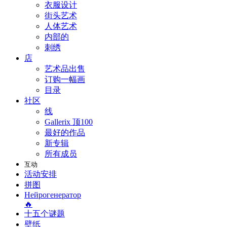
衣服设计
街头艺术
人体艺术
内部的
刺绣
店
艺术品出售
订购一幅画
目录
社区
线
Gallerix 顶100
最好的作品
新专辑
所有成员
互动
活动安排
拼图
Нейрогенератор
🔥
十五个谜题
壁纸