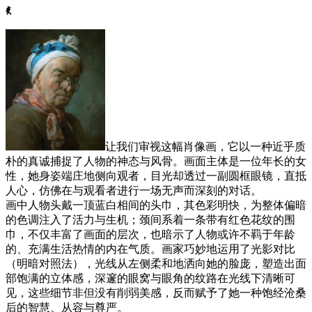
ꈅ
让我们审视这幅肖像画，它以一种近乎质
朴的真诚捕捉了人物的神态与风骨。画面主体是一位年长的女
性，她身姿端庄地侧向观者，目光却透过一副圆框眼镜，直抵
人心，仿佛在与观看者进行一场无声而深刻的对话。
画中人物头戴一顶蓝白相间的头巾，其色彩明快，为整体偏暗
的色调注入了活力与生机；颈间系着一条带有红色花纹的围
巾，不仅丰富了画面的层次，也暗示了人物或许不羁于年龄
的、充满生活热情的内在气质。画家巧妙地运用了光影对比
（明暗对照法），光线从左侧柔和地洒向她的脸庞，塑造出面
部饱满的立体感，深邃的眼窝与眼角的纹路在光线下清晰可
见，这些细节非但没有削弱美感，反而赋予了她一种饱经沧桑
后的智慧、从容与尊严。