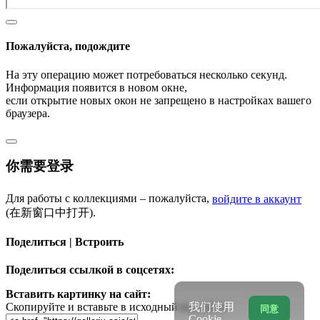
Пожалуйста, подождите
На эту операцию может потребоваться несколько секунд.
Информация появится в новом окне,
если открытие новых окон не запрещено в настройках вашего
браузера.
你需要登录
Для работы с коллекциями – пожалуйста,
войдите в аккаунт
(在新窗口中打开).
Поделиться | Встроить
Поделиться ссылкой в соцсетях:
Вставить картинку на сайт:
我们使用
Скопируйте и вставьте в исходный код сайта
同意
Cookie