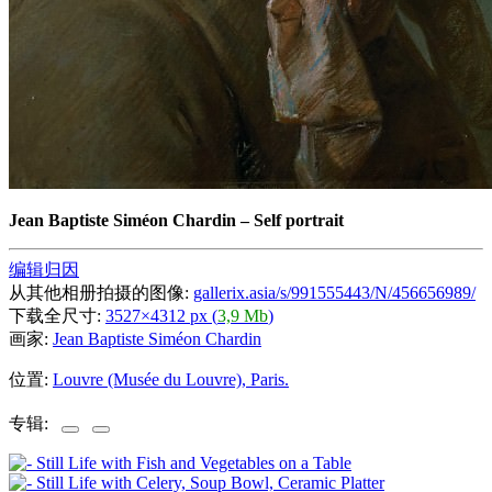
Jean Baptiste Siméon Chardin
–
Self portrait
编辑归因
从其他相册拍摄的图像:
gallerix.asia/s/991555443/N/456656989/
下载全尺寸:
3527×4312 px (
3,9 Mb
)
画家:
Jean Baptiste Siméon Chardin
位置:
Louvre (Musée du Louvre), Paris.
专辑: