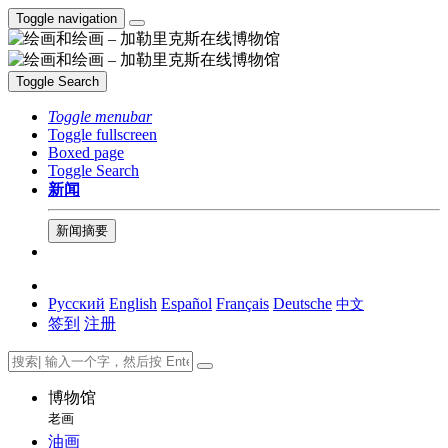
Toggle navigation
Toggle Search
Toggle menubar
Toggle fullscreen
Boxed page
Toggle Search
新闻
新闻摘要
Русский
English
Español
Français
Deutsche
中文
签到
注册
博物馆
老画
油画