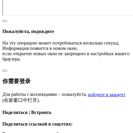
Пожалуйста, подождите
На эту операцию может потребоваться несколько секунд.
Информация появится в новом окне,
если открытие новых окон не запрещено в настройках вашего
браузера.
你需要登录
Для работы с коллекциями – пожалуйста,
войдите в аккаунт
(在新窗口中打开).
Поделиться | Встроить
Поделиться ссылкой в соцсетях: