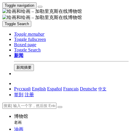
Toggle navigation
Toggle Search
Toggle menubar
Toggle fullscreen
Boxed page
Toggle Search
新闻
新闻摘要
Русский
English
Español
Français
Deutsche
中文
签到
注册
博物馆
老画
油画