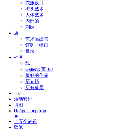
衣服设计
街头艺术
人体艺术
内部的
刺绣
店
艺术品出售
订购一幅画
目录
社区
线
Gallerix 顶100
最好的作品
新专辑
所有成员
互动
活动安排
拼图
Нейрогенератор
🔥
十五个谜题
壁纸