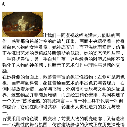
ꈅ
让我们一同凝视这幅充满古典韵味的画
作，感受那份跨越时空的静谧与庄重。画面中央端坐着一位身
着白色长袍的女性雕像，她神态安详，面容温婉而坚定，仿佛
正在沉思艺术的奥秘或聆听缪斯的低语。她的姿态优雅从容，
一手轻抚卷轴，另一手自然垂落，这种经典的雕塑式构图不仅
强化了人物的神圣感，也暗示了艺术创作中理性与灵感的交
融。
在她身侧的台面上，散落着丰富的象征性器物：左侧可见调色
板、画笔与颜料管，象征着绘画艺术的丰富色彩与表现力；右
侧则摆放着乐谱、竖琴与书籍，分别指向音乐与文学的深邃世
界。这些物品并非随意堆砌，而是经过精心安排，共同构建了
一个关于“艺术全貌”的视觉寓言 – – 每一种工具都代表一种创
作媒介，它们在此和谐共存，彰显出人类创造力的多元与统
一。
背景采用深暗色调，既突出了前景人物的明亮轮廓，又营造出
一种戏剧性的舞台氛围，仿佛这场静穆的仪式正在历史深处悄