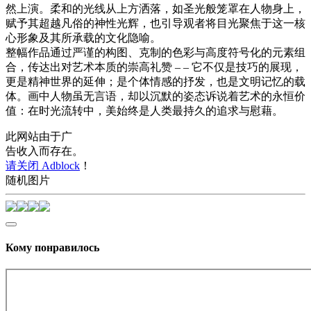
然上演。柔和的光线从上方洒落，如圣光般笼罩在人物身上，
赋予其超越凡俗的神性光辉，也引导观者将目光聚焦于这一核
心形象及其所承载的文化隐喻。
整幅作品通过严谨的构图、克制的色彩与高度符号化的元素组
合，传达出对艺术本质的崇高礼赞 – – 它不仅是技巧的展现，
更是精神世界的延伸；是个体情感的抒发，也是文明记忆的载
体。画中人物虽无言语，却以沉默的姿态诉说着艺术的永恒价
值：在时光流转中，美始终是人类最持久的追求与慰藉。
此网站由于广
告收入而存在。
请关闭 Adblock
！
随机图片
Кому понравилось