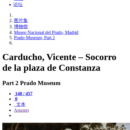
论坛
图片集
博物馆
Museo Nacional del Prado, Madrid
Prado Museum, Part 2
Carducho, Vicente – Socorro
de la plaza de Constanza
Part 2 Prado Museum
148 / 457
0
文本
Анализ