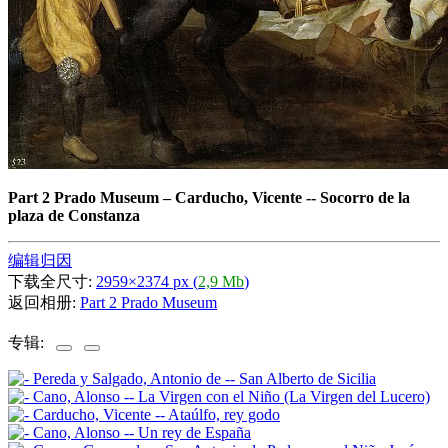
Part 2 Prado Museum
–
Carducho, Vicente -- Socorro de la
plaza de Constanza
编辑归因
下载全尺寸:
2959×2374 px (
2,9 Mb
)
返回相册:
Part 2 Prado Museum
专辑: