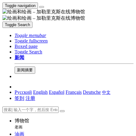
Toggle navigation
Toggle Search
Toggle menubar
Toggle fullscreen
Boxed page
Toggle Search
新闻
新闻摘要
Русский
English
Español
Français
Deutsche
中文
签到
注册
博物馆
老画
油画