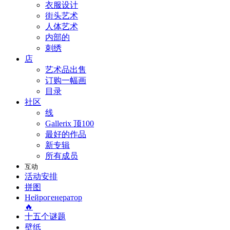
衣服设计
街头艺术
人体艺术
内部的
刺绣
店
艺术品出售
订购一幅画
目录
社区
线
Gallerix 顶100
最好的作品
新专辑
所有成员
互动
活动安排
拼图
Нейрогенератор
🔥
十五个谜题
壁纸