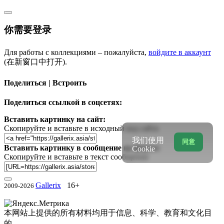
你需要登录
Для работы с коллекциями – пожалуйста,
войдите в аккаунт
(在新窗口中打开).
Поделиться | Встроить
Поделиться ссылкой в соцсетях:
Вставить картинку на сайт:
Скопируйте и вставьте в исходный код сайта
我们使用
同意
Вставить картинку в сообщение на форум:
Cookie
Скопируйте и вставьте в текст сообщения
Gallerix
16+
2009-2026
本网站上提供的所有材料均用于信息、科学、教育和文化目
的。