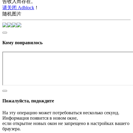
告收入而存在。
请关闭 Adblock
！
随机图片
Кому понравилось
Пожалуйста, подождите
На эту операцию может потребоваться несколько секунд.
Информация появится в новом окне,
если открытие новых окон не запрещено в настройках вашего
браузера.