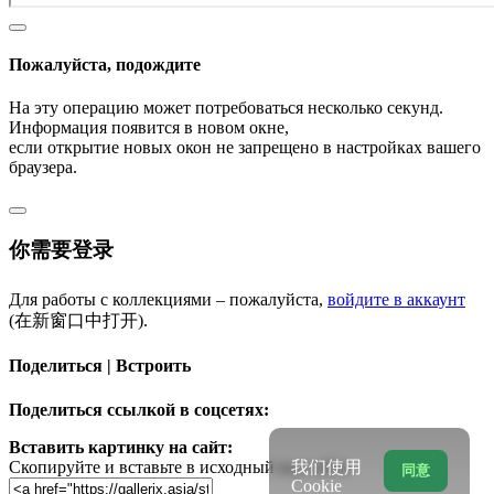
Пожалуйста, подождите
На эту операцию может потребоваться несколько секунд.
Информация появится в новом окне,
если открытие новых окон не запрещено в настройках вашего
браузера.
你需要登录
Для работы с коллекциями – пожалуйста,
войдите в аккаунт
(在新窗口中打开).
Поделиться | Встроить
Поделиться ссылкой в соцсетях:
Вставить картинку на сайт:
Скопируйте и вставьте в исходный код сайта
我们使用
同意
Cookie