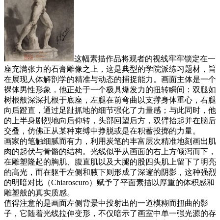
这幅素描作品将观者的视线牢牢锁定在一
座充满张力的石膏雕像之上，这是典型的学院派练习题材，旨
在展现人体解剖学的精准与动态的捕捉能力。画面主体是一个
裸体男性形象，他正处于一个极具爆发力的扭转瞬间：双腿如
树根般深深扎根于底座，左腿在前弯曲以支撑身体重心，右腿
向后蹬直，通过足趾抓地的细节强化了力量感；与此同时，他
的上半身剧烈地向后仰转，头部回望后方，双臂抬起并在脑后
交叠，仿佛正从某种束缚中挣脱或是在积蓄投掷的力量。
画家的笔触细腻而有力，利用炭笔的丰富层次精准地刻画出肌
肉的起伏与骨骼的结构。光线似乎从画面的右上方倾泻而下，
在雕塑隆起的胸肌、腹直肌以及大腿的股四头肌上留下了明亮
的高光，而在躯干左侧和腋下则形成了深邃的阴影，这种强烈
的明暗对比（Chiaroscuro）赋予了平面素描以厚重的体积感和
雕塑般的真实质感。
值得注意的是画面左侧背景中投射出的一道模糊而扭曲的影
子，它随着光线拉伸变形，不仅暗示了画室中单一强光源的存