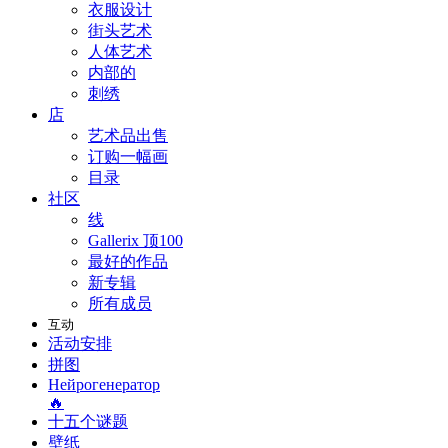
衣服设计
街头艺术
人体艺术
内部的
刺绣
店
艺术品出售
订购一幅画
目录
社区
线
Gallerix 顶100
最好的作品
新专辑
所有成员
互动
活动安排
拼图
Нейрогенератор
🔥
十五个谜题
壁纸