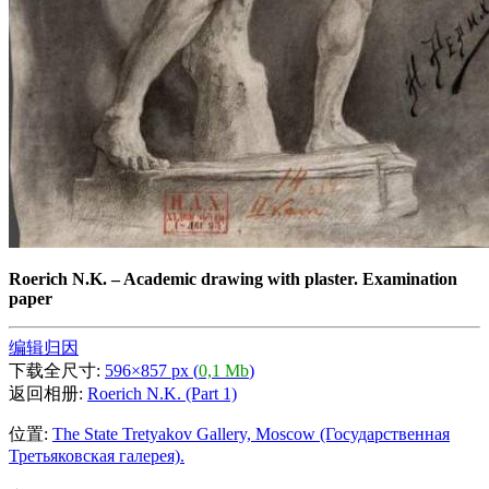
Roerich N.K.
–
Academic drawing with plaster. Examination
paper
编辑归因
下载全尺寸:
596×857 px (
0,1 Mb
)
返回相册:
Roerich N.K. (Part 1)
位置:
The State Tretyakov Gallery, Moscow (Государственная
Третьяковская галерея).