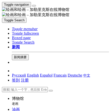
Toggle navigation
Toggle Search
Toggle menubar
Toggle fullscreen
Boxed page
Toggle Search
新闻
新闻摘要
Русский
English
Español
Français
Deutsche
中文
签到
注册
博物馆
老画
油画