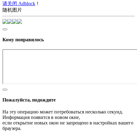
请关闭 Adblock
！
随机图片
Кому понравилось
Пожалуйста, подождите
На эту операцию может потребоваться несколько секунд.
Информация появится в новом окне,
если открытие новых окон не запрещено в настройках вашего
браузера.