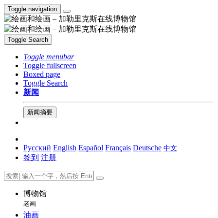
Toggle navigation
Toggle Search
Toggle menubar
Toggle fullscreen
Boxed page
Toggle Search
新闻
新闻摘要
Русский
English
Español
Français
Deutsche
中文
签到
注册
博物馆
老画
油画