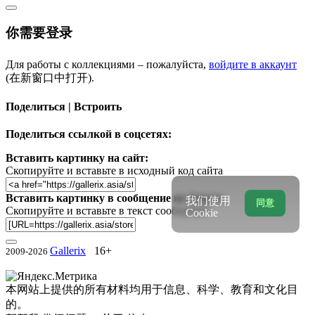
你需要登录
Для работы с коллекциями – пожалуйста,
войдите в аккаунт
(在新窗口中打开).
Поделиться | Встроить
Поделиться ссылкой в соцсетях:
Вставить картинку на сайт:
Скопируйте и вставьте в исходный код сайта
Вставить картинку в сообщение на форум:
我们使用
同意
Скопируйте и вставьте в текст сообщения
Cookie
Gallerix
16+
2009-2026
本网站上提供的所有材料均用于信息、科学、教育和文化目
的。