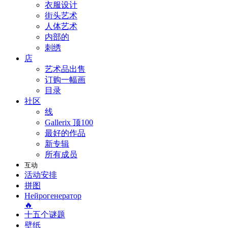
衣服设计
街头艺术
人体艺术
内部的
刺绣
店
艺术品出售
订购一幅画
目录
社区
线
Gallerix 顶100
最好的作品
新专辑
所有成员
互动
活动安排
拼图
Нейрогенератор
🔥
十五个谜题
壁纸