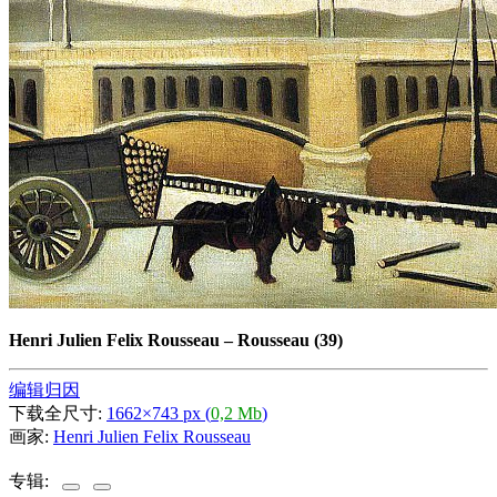
Henri Julien Felix Rousseau
–
Rousseau (39)
编辑归因
下载全尺寸:
1662×743 px (
0,2 Mb
)
画家:
Henri Julien Felix Rousseau
专辑: