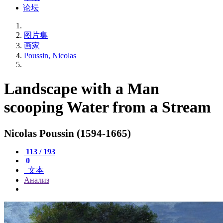
论坛
图片集
画家
Poussin, Nicolas
Landscape with a Man
scooping Water from a Stream
Nicolas Poussin (1594-1665)
113 / 193
0
文本
Анализ