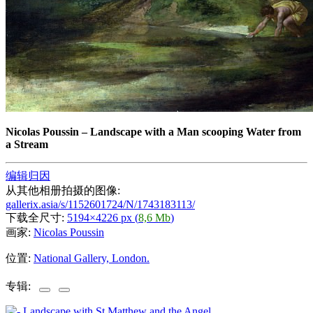
Nicolas Poussin
–
Landscape with a Man scooping Water from
a Stream
编辑归因
从其他相册拍摄的图像:
gallerix.asia/s/1152601724/N/1743183113/
下载全尺寸:
5194×4226 px (
8,6 Mb
)
画家:
Nicolas Poussin
位置:
National Gallery, London.
专辑: