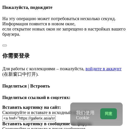
Пожалуйста, подождите
На эту операцию может потребоваться несколько секунд.
Информация появится в новом окне,
если открытие новых окон не запрещено в настройках вашего
браузера.
你需要登录
Для работы с коллекциями – пожалуйста,
войдите в аккаунт
(在新窗口中打开).
Поделиться | Встроить
Поделиться ссылкой в соцсетях:
Вставить картинку на сайт:
Скопируйте и вставьте в исходный код сайта
我们使用
同意
Cookie
Вставить картинку в сообщение на форум:
Скопируйте и вставьте в текст сообщения