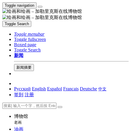
Toggle navigation
Toggle Search
Toggle menubar
Toggle fullscreen
Boxed page
Toggle Search
新闻
新闻摘要
Русский
English
Español
Français
Deutsche
中文
签到
注册
博物馆
老画
油画