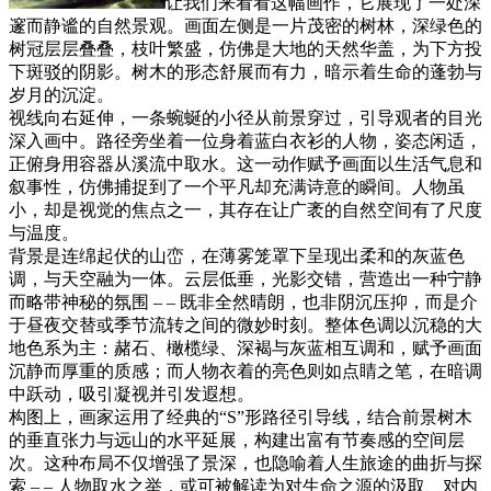
让我们来看看这幅画作，它展现了一处深
邃而静谧的自然景观。画面左侧是一片茂密的树林，深绿色的
树冠层层叠叠，枝叶繁盛，仿佛是大地的天然华盖，为下方投
下斑驳的阴影。树木的形态舒展而有力，暗示着生命的蓬勃与
岁月的沉淀。
视线向右延伸，一条蜿蜒的小径从前景穿过，引导观者的目光
深入画中。路径旁坐着一位身着蓝白衣衫的人物，姿态闲适，
正俯身用容器从溪流中取水。这一动作赋予画面以生活气息和
叙事性，仿佛捕捉到了一个平凡却充满诗意的瞬间。人物虽
小，却是视觉的焦点之一，其存在让广袤的自然空间有了尺度
与温度。
背景是连绵起伏的山峦，在薄雾笼罩下呈现出柔和的灰蓝色
调，与天空融为一体。云层低垂，光影交错，营造出一种宁静
而略带神秘的氛围 – – 既非全然晴朗，也非阴沉压抑，而是介
于昼夜交替或季节流转之间的微妙时刻。整体色调以沉稳的大
地色系为主：赭石、橄榄绿、深褐与灰蓝相互调和，赋予画面
沉静而厚重的质感；而人物衣着的亮色则如点睛之笔，在暗调
中跃动，吸引凝视并引发遐想。
构图上，画家运用了经典的“S”形路径引导线，结合前景树木
的垂直张力与远山的水平延展，构建出富有节奏感的空间层
次。这种布局不仅增强了景深，也隐喻着人生旅途的曲折与探
索 – – 人物取水之举，或可被解读为对生命之源的汲取、对内