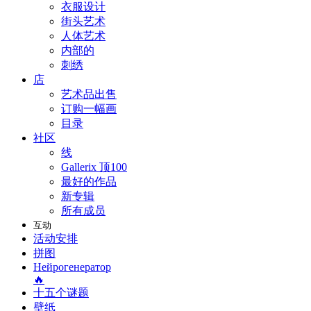
衣服设计
街头艺术
人体艺术
内部的
刺绣
店
艺术品出售
订购一幅画
目录
社区
线
Gallerix 顶100
最好的作品
新专辑
所有成员
互动
活动安排
拼图
Нейрогенератор
🔥
十五个谜题
壁纸