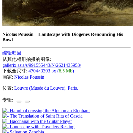
Nicolas Poussin
–
Landscape with Diogenes Renouncing His
Bowl
编辑归因
从其他相册拍摄的图像:
gallerix.asia/s/991555443/N/2621435953/
下载全尺寸:
4704×3393 px (
6,5 Mb
)
画家:
Nicolas Poussin
位置:
Louvre (Musée du Louvre), Paris.
专辑: