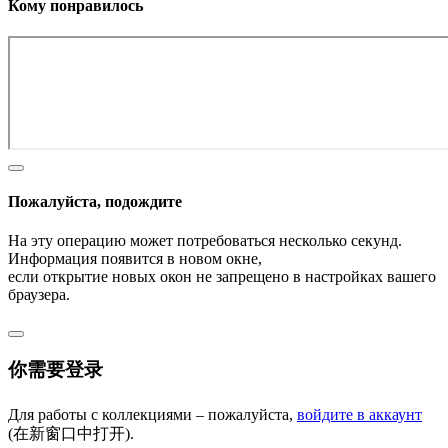
Кому понравилось
Пожалуйста, подождите
На эту операцию может потребоваться несколько секунд.
Информация появится в новом окне,
если открытие новых окон не запрещено в настройках вашего
браузера.
你需要登录
Для работы с коллекциями – пожалуйста,
войдите в аккаунт
(在新窗口中打开).