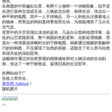
感觉。
在画面的中部偏右位置，有两个人物和一个动物形象，似乎是
在进行某种交流或互动，人物姿态自然，表情生动，传达出一
种平和的氛围。其中一人手持物品，另一人则低头注视着地上
的物体，而旁边的狗则显得警觉而生动，为画面增添了几分生
活气息。
背景中的天空呈现出淡淡的蓝色，几朵白云悠闲地漂浮着，远
处的山峦若隐若现，整个画面的色彩柔和，光影处理细腻，营
造出一种清晨或傍晚时分的宁静氛围。画家通过细腻的笔触和
巧妙的构图，不仅展现了自然的美丽，还隐含了对人类与自然
和谐共处的深刻思考。
这幅画作通过对自然景观的细致描绘和对人物活动的生动刻
画，传达了一种宁静致远、返璞归真的生活哲学。
此网站由于广
告收入而存在。
请关闭 Adblock
！
随机图片