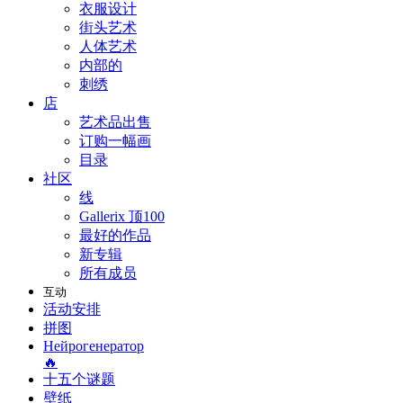
衣服设计
街头艺术
人体艺术
内部的
刺绣
店
艺术品出售
订购一幅画
目录
社区
线
Gallerix 顶100
最好的作品
新专辑
所有成员
互动
活动安排
拼图
Нейрогенератор
🔥
十五个谜题
壁纸