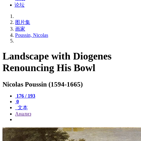
论坛
图片集
画家
Poussin, Nicolas
Landscape with Diogenes
Renouncing His Bowl
Nicolas Poussin (1594-1665)
176 / 193
0
文本
Анализ