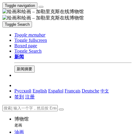
Toggle navigation
Toggle Search
Toggle menubar
Toggle fullscreen
Boxed page
Toggle Search
新闻
新闻摘要
Русский
English
Español
Français
Deutsche
中文
签到
注册
博物馆
老画
油画