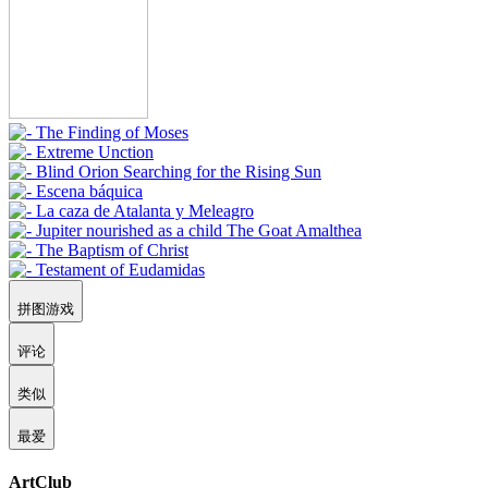
拼图游戏
评论
类似
最爱
ArtClub