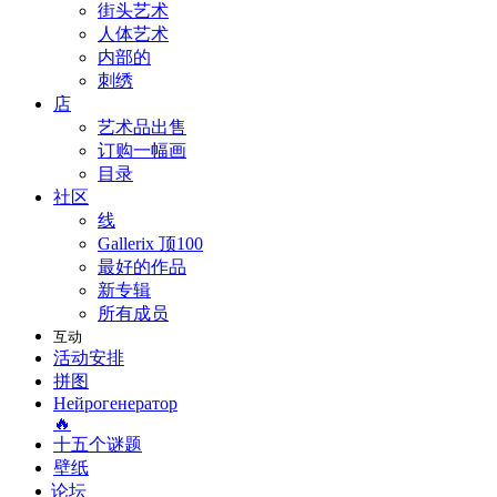
街头艺术
人体艺术
内部的
刺绣
店
艺术品出售
订购一幅画
目录
社区
线
Gallerix 顶100
最好的作品
新专辑
所有成员
互动
活动安排
拼图
Нейрогенератор
🔥
十五个谜题
壁纸
论坛