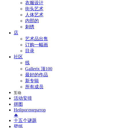
衣服设计
街头艺术
人体艺术
内部的
刺绣
店
艺术品出售
订购一幅画
目录
社区
线
Gallerix 顶100
最好的作品
新专辑
所有成员
互动
活动安排
拼图
Нейрогенератор
🔥
十五个谜题
壁纸