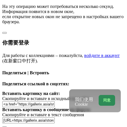
На эту операцию может потребоваться несколько секунд.
Информация появится в новом окне,
если открытие новых окон не запрещено в настройках вашего
браузера.
你需要登录
Для работы с коллекциями – пожалуйста,
войдите в аккаунт
(在新窗口中打开).
Поделиться | Встроить
Поделиться ссылкой в соцсетях:
Вставить картинку на сайт:
Скопируйте и вставьте в исходный код сайта
我们使用
同意
Cookie
Вставить картинку в сообщение на форум:
Скопируйте и вставьте в текст сообщения