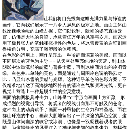
让我们将目光投向这幅充满力量与静谧的
画作，它向我们展示了一片令人屏息的极寒之地。画面主体由
数座巍峨险峻的山峰占据，它们以锐利、陡峭的姿态直插云
霄，仿佛是大地的脊梁，承载着亿万年的风霜与岁月。画家运
用了极具张力的笔触和概括性的色块，将冰雪覆盖的岩壁刻画
得棱角分明，充满了雕塑般的体积感。
在色彩的运用上，画作呈现出一种冷静而深邃的美感。画面以
不同层次的蓝色为主导 – – 从天空处明亮纯净的天蓝，到山体
阴影中浓重沉郁的靛蓝与普鲁士蓝，再到冰棱间透出的冷冽青
绿。白色并非单纯的亮色，而是通过与周围冷色调的强烈对
比，凸显出冰雪的质感与光辉。这种近乎单色的色彩方案，不
仅精准地传达了高海拔地区特有的清冷空气和凛冽光线，更在
视觉上营造出一种超脱尘世的空灵意境。
画面的构图极具冲击力，山峰呈“Y”字形向画面上方汇聚，形
成强烈的视觉引导线，将观者的视线引向那不可触及的苍穹。
这种向上的动势赋予了画面一种昂扬的生命力和神圣感。而在
群山环抱的中心，画家大胆地留出了一片深邃的黑色空洞，这
既是山体间幽深的峡谷或冰洞，也像是一双凝视着观者的眼
睛，为这幅静态的风景注入了神秘与未知的叙事张力。整幅作