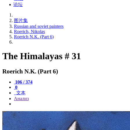
论坛
图片集
Russian and soviet painters
Roerich, Nikolas
Roerich N.K. (Part 6)
The Himalayas # 31
Roerich N.K. (Part 6)
106 / 374
0
文本
Анализ