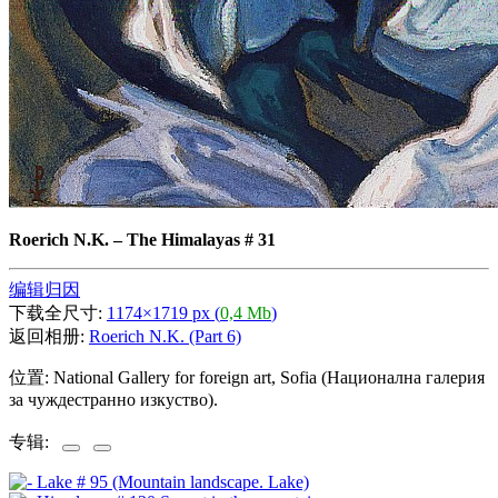
Roerich N.K.
–
The Himalayas # 31
编辑归因
下载全尺寸:
1174×1719 px (
0,4 Mb
)
返回相册:
Roerich N.K. (Part 6)
位置: National Gallery for foreign art, Sofia (Национална галерия
за чуждестранно изкуство).
专辑: