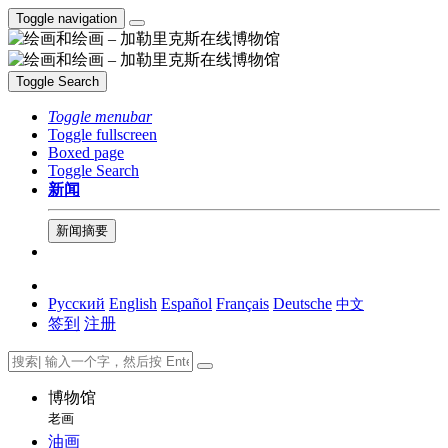
Toggle navigation
Toggle Search
Toggle menubar
Toggle fullscreen
Boxed page
Toggle Search
新闻
新闻摘要
Русский
English
Español
Français
Deutsche
中文
签到
注册
博物馆
老画
油画