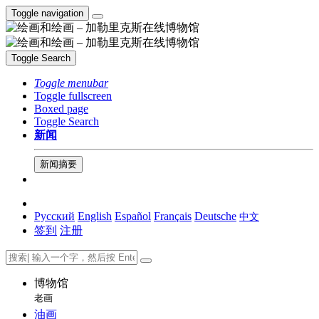
Toggle navigation
Toggle Search
Toggle menubar
Toggle fullscreen
Boxed page
Toggle Search
新闻
新闻摘要
Русский
English
Español
Français
Deutsche
中文
签到
注册
博物馆
老画
油画