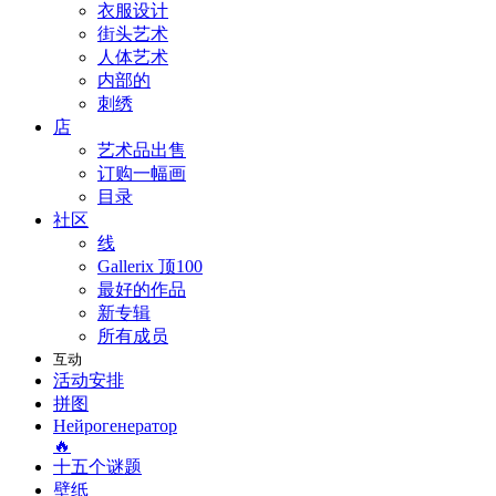
衣服设计
街头艺术
人体艺术
内部的
刺绣
店
艺术品出售
订购一幅画
目录
社区
线
Gallerix 顶100
最好的作品
新专辑
所有成员
互动
活动安排
拼图
Нейрогенератор
🔥
十五个谜题
壁纸