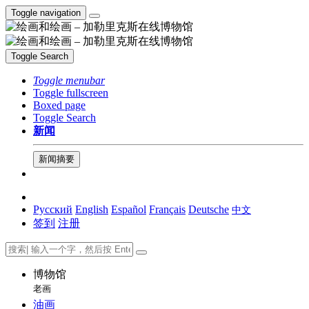
Toggle navigation
Toggle Search
Toggle menubar
Toggle fullscreen
Boxed page
Toggle Search
新闻
新闻摘要
Русский
English
Español
Français
Deutsche
中文
签到
注册
博物馆
老画
油画