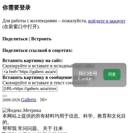
你需要登录
Для работы с коллекциями – пожалуйста,
войдите в аккаунт
(在新窗口中打开).
Поделиться | Встроить
Поделиться ссылкой в соцсетях:
Вставить картинку на сайт:
Скопируйте и вставьте в исходный код сайта
我们使用
同意
Вставить картинку в сообщение на форум:
Cookie
Скопируйте и вставьте в текст сообщения
Gallerix
16+
2009-2026
本网站上提供的所有材料均用于信息、科学、教育和文化目
的。
帮帮我
常问问题。
关于
往来