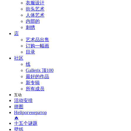
衣服设计
街头艺术
人体艺术
内部的
刺绣
店
艺术品出售
订购一幅画
目录
社区
线
Gallerix 顶100
最好的作品
新专辑
所有成员
互动
活动安排
拼图
Нейрогенератор
🔥
十五个谜题
壁纸