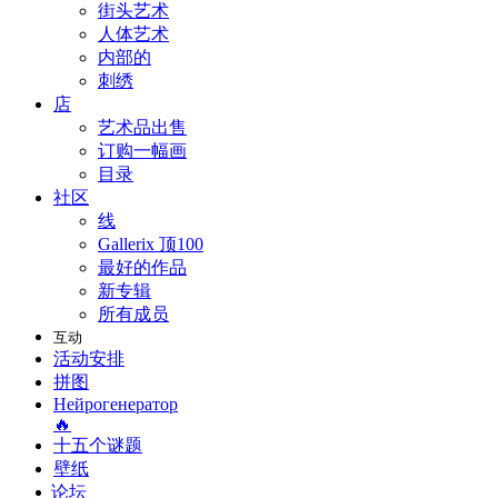
街头艺术
人体艺术
内部的
刺绣
店
艺术品出售
订购一幅画
目录
社区
线
Gallerix 顶100
最好的作品
新专辑
所有成员
互动
活动安排
拼图
Нейрогенератор
🔥
十五个谜题
壁纸
论坛