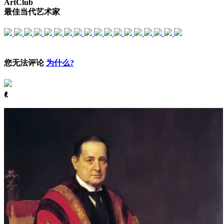
ArtClub
最佳当代艺术家
您无法评论
为什么?
ꈅ