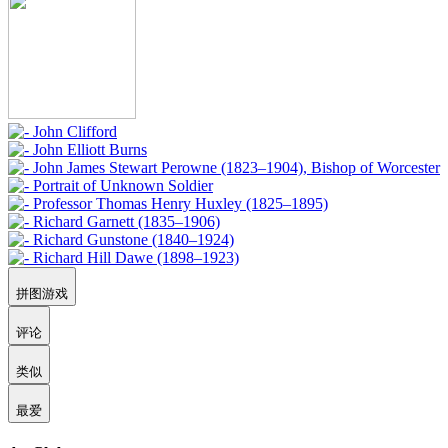
拼图游戏
评论
类似
最爱