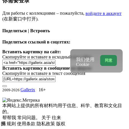
你需要登录
Для работы с коллекциями – пожалуйста,
войдите в аккаунт
(在新窗口中打开).
Поделиться | Встроить
Поделиться ссылкой в соцсетях:
Вставить картинку на сайт:
Скопируйте и вставьте в исходный код сайта
我们使用
同意
Cookie
Вставить картинку в сообщение на форум:
Скопируйте и вставьте в текст сообщения
Gallerix
16+
2009-2026
本网站上提供的所有材料均用于信息、科学、教育和文化目
的。
帮帮我
常问问题。
关于
往来
捐
规则
使用条款
隐私政策
版权