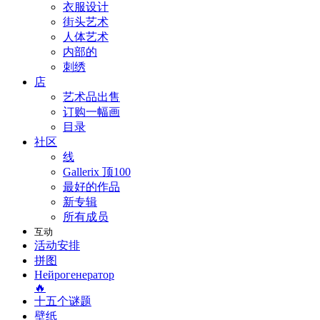
衣服设计
街头艺术
人体艺术
内部的
刺绣
店
艺术品出售
订购一幅画
目录
社区
线
Gallerix 顶100
最好的作品
新专辑
所有成员
互动
活动安排
拼图
Нейрогенератор
🔥
十五个谜题
壁纸