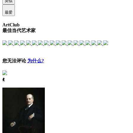
类似
最爱
ArtClub
最佳当代艺术家
您无法评论
为什么?
ꈅ