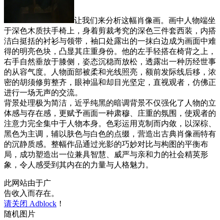
让我们来分析这幅肖像画。画中人物端坐
于深色木质扶手椅上，身着剪裁考究的深色三件套西装，内搭
洁白挺括的衬衫与领带，袖口处露出的一抹白边成为画面中难
得的明亮色块，凸显其庄重身份。他的左手轻搭在椅背之上，
右手自然垂放于膝侧，姿态沉稳而放松，透露出一种历经世事
的从容气度。人物面部被柔和光线照亮，额前发际线后移，浓
密的胡须修剪整齐，眼神温和却目光坚定，直视观者，仿佛正
进行一场无声的交流。
背景处理极为简洁，近乎纯黑的暗调背景不仅强化了人物的立
体感与存在感，更赋予画面一种肃穆、庄重的氛围，使观者的
注意力完全集中于人物本身。色彩运用克制而内敛，以深棕、
黑色为主调，辅以肤色与白色的点缀，营造出古典肖像画特有
的沉静质感。整幅作品通过光影的巧妙对比与构图的平衡布
局，成功塑造出一位兼具智慧、威严与亲和力的社会精英形
象，令人感受到其内在的力量与人格魅力。
此网站由于广
告收入而存在。
请关闭 Adblock
！
随机图片