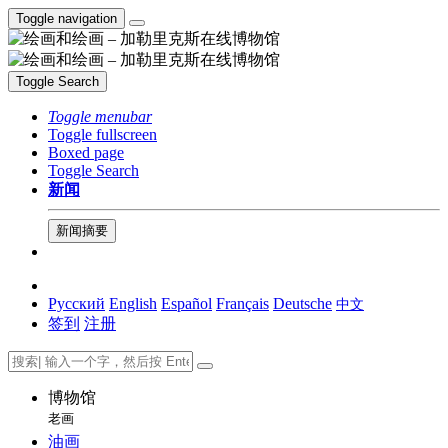
Toggle navigation
Toggle Search
Toggle menubar
Toggle fullscreen
Boxed page
Toggle Search
新闻
新闻摘要
Русский
English
Español
Français
Deutsche
中文
签到
注册
博物馆
老画
油画