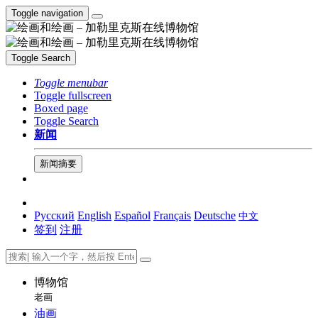
Toggle navigation
Toggle Search
Toggle menubar
Toggle fullscreen
Boxed page
Toggle Search
新闻
新闻摘要
Русский
English
Español
Français
Deutsche
中文
签到
注册
博物馆
老画
油画