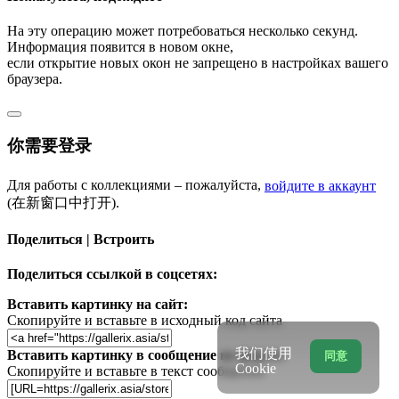
На эту операцию может потребоваться несколько секунд.
Информация появится в новом окне,
если открытие новых окон не запрещено в настройках вашего
браузера.
你需要登录
Для работы с коллекциями – пожалуйста,
войдите в аккаунт
(在新窗口中打开).
Поделиться | Встроить
Поделиться ссылкой в соцсетях:
Вставить картинку на сайт:
Скопируйте и вставьте в исходный код сайта
我们使用
Вставить картинку в сообщение на форум:
同意
Cookie
Скопируйте и вставьте в текст сообщения