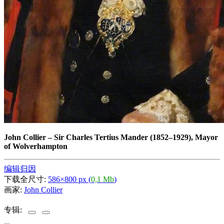
John Collier
–
Sir Charles Tertius Mander (1852–1929), Mayor
of Wolverhampton
编辑归因
下载全尺寸:
586×800 px (
0,1 Mb
)
画家:
John Collier
专辑: