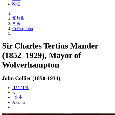
论坛
图片集
画家
Collier, John
Sir Charles Tertius Mander
(1852–1929), Mayor of
Wolverhampton
John Collier (1850-1934)
120 / 191
0
文本
Анализ