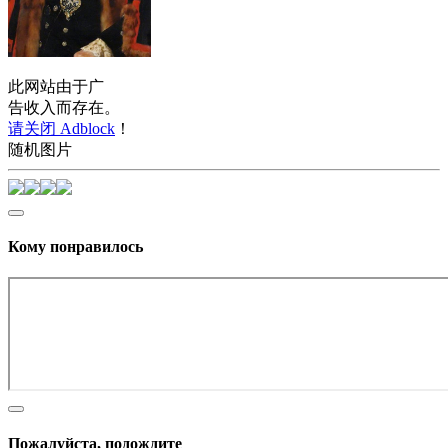
此网站由于广
告收入而存在。
请关闭 Adblock
！
随机图片
Кому понравилось
Пожалуйста, подождите