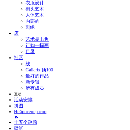
衣服设计
街头艺术
人体艺术
内部的
刺绣
店
艺术品出售
订购一幅画
目录
社区
线
Gallerix 顶100
最好的作品
新专辑
所有成员
互动
活动安排
拼图
Нейрогенератор
🔥
十五个谜题
壁纸