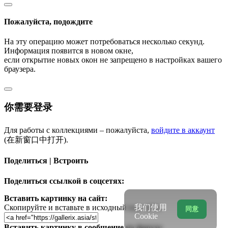
Пожалуйста, подождите
На эту операцию может потребоваться несколько секунд.
Информация появится в новом окне,
если открытие новых окон не запрещено в настройках вашего
браузера.
你需要登录
Для работы с коллекциями – пожалуйста,
войдите в аккаунт
(在新窗口中打开).
Поделиться | Встроить
Поделиться ссылкой в соцсетях:
Вставить картинку на сайт:
Скопируйте и вставьте в исходный код сайта
我们使用
同意
Cookie
Вставить картинку в сообщение на форум: