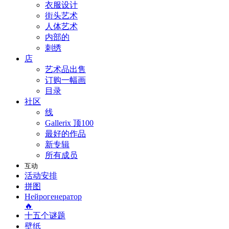
衣服设计
街头艺术
人体艺术
内部的
刺绣
店
艺术品出售
订购一幅画
目录
社区
线
Gallerix 顶100
最好的作品
新专辑
所有成员
互动
活动安排
拼图
Нейрогенератор
🔥
十五个谜题
壁纸