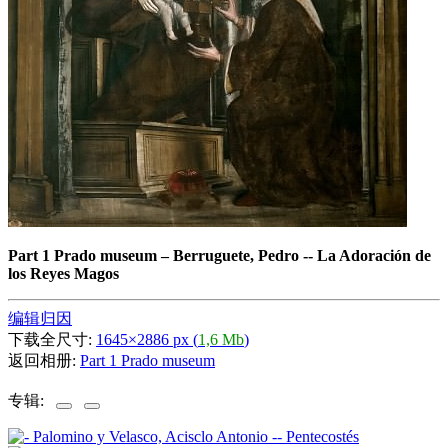
Part 1 Prado museum
–
Berruguete, Pedro -- La Adoración de
los Reyes Magos
编辑归因
下载全尺寸:
1645×2886 px (
1,6 Mb
)
返回相册:
Part 1 Prado museum
专辑: