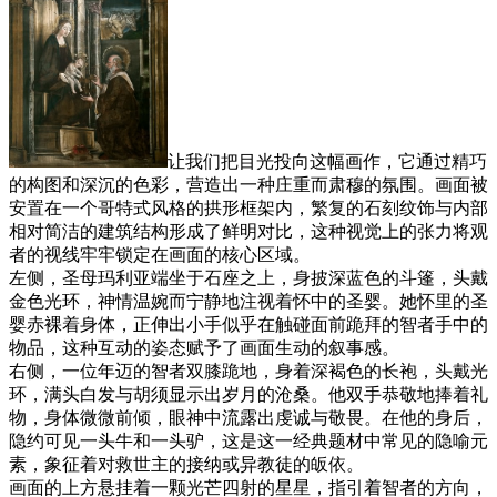
让我们把目光投向这幅画作，它通过精巧
的构图和深沉的色彩，营造出一种庄重而肃穆的氛围。画面被
安置在一个哥特式风格的拱形框架内，繁复的石刻纹饰与内部
相对简洁的建筑结构形成了鲜明对比，这种视觉上的张力将观
者的视线牢牢锁定在画面的核心区域。
左侧，圣母玛利亚端坐于石座之上，身披深蓝色的斗篷，头戴
金色光环，神情温婉而宁静地注视着怀中的圣婴。她怀里的圣
婴赤裸着身体，正伸出小手似乎在触碰面前跪拜的智者手中的
物品，这种互动的姿态赋予了画面生动的叙事感。
右侧，一位年迈的智者双膝跪地，身着深褐色的长袍，头戴光
环，满头白发与胡须显示出岁月的沧桑。他双手恭敬地捧着礼
物，身体微微前倾，眼神中流露出虔诚与敬畏。在他的身后，
隐约可见一头牛和一头驴，这是这一经典题材中常见的隐喻元
素，象征着对救世主的接纳或异教徒的皈依。
画面的上方悬挂着一颗光芒四射的星星，指引着智者的方向，