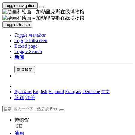
Toggle navigation
Toggle Search
Toggle menubar
Toggle fullscreen
Boxed page
Toggle Search
新闻
新闻摘要
Русский
English
Español
Français
Deutsche
中文
签到
注册
博物馆
老画
油画