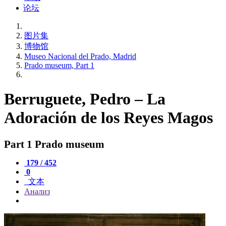
论坛
图片集
博物馆
Museo Nacional del Prado, Madrid
Prado museum, Part 1
Berruguete, Pedro – La
Adoración de los Reyes Magos
Part 1 Prado museum
179 / 452
0
文本
Анализ