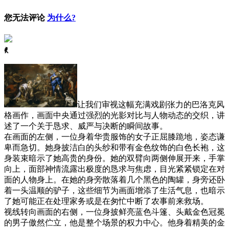
您无法评论
为什么?
ꈅ
让我们审视这幅充满戏剧张力的巴洛克风
格画作，画面中央通过强烈的光影对比与人物动态的交织，讲
述了一个关于恳求、威严与决断的瞬间故事。
在画面的左侧，一位身着华贵服饰的女子正屈膝跪地，姿态谦
卑而急切。她身披洁白的头纱和带有金色纹饰的白色长袍，这
身装束暗示了她高贵的身份。她的双臂向两侧伸展开来，手掌
向上，面部神情流露出极度的恳求与焦虑，目光紧紧锁定在对
面的人物身上。在她的身旁散落着几个黑色的陶罐，身旁还卧
着一头温顺的驴子，这些细节为画面增添了生活气息，也暗示
了她可能正在处理家务或是在匆忙中断了农事前来救场。
视线转向画面的右侧，一位身披鲜亮蓝色斗篷、头戴金色冠冕
的男子傲然伫立，他是整个场景的权力中心。他身着精美的金