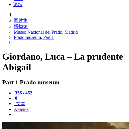
论坛
图片集
博物馆
Museo Nacional del Prado, Madrid
Prado museum, Part 1
Giordano, Luca – La prudente
Abigail
Part 1 Prado museum
356 / 452
0
文本
Анализ