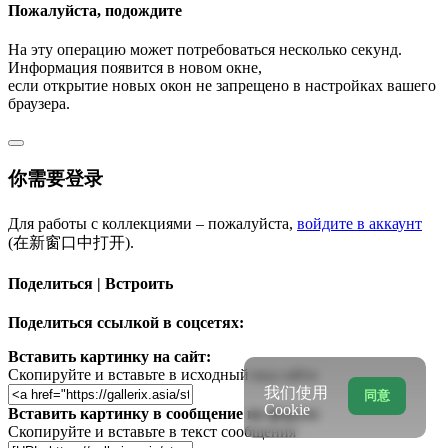
Пожалуйста, подождите
На эту операцию может потребоваться несколько секунд.
Информация появится в новом окне,
если открытие новых окон не запрещено в настройках вашего
браузера.
你需要登录
Для работы с коллекциями – пожалуйста,
войдите в аккаунт
(在新窗口中打开).
Поделиться | Встроить
Поделиться ссылкой в соцсетях:
Вставить картинку на сайт:
Скопируйте и вставьте в исходный код сайта
我们使用
同意
Cookie
Вставить картинку в сообщение на форум:
Скопируйте и вставьте в текст сообщения