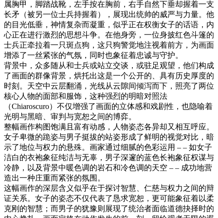
属胸甲，脚踏战靴，左手按在胸前，右手自然下垂却握着一支
长矛（被另一位士兵持握着），展现出统帅的威严与力量。他
的目光低垂，神情复杂而凝重，似乎正在权衡女子的话语，内
心正在进行激烈的思想斗争。在他身旁，一位身披红色斗篷的
士兵正牵拉着一只斑点狗，这只狗警觉地注视着前方，为画面
增添了一丝紧张的气氛，同时也象征着忠诚与守护。
背景中，众多随从和士兵或站立交谈，或驻足观望，他们构成
了画面的群像背景，烘托出这是一个公开的、具有历史厚度的
时刻。天空中云层翻涌，光线从云隙间倾泻而下，照亮了两位
核心人物的面部和服饰，这种强烈的明暗对照法
（Chiaroscuro）不仅增强了画面的立体感和戏剧性，也隐喻着
光明与黑暗、审判与宽恕之间的博弈。
整幅画作构图饱满且富有动感，人物姿态各异却又相互呼应。
女子卑微的跪姿与男子挺拔的站姿形成了鲜明的视觉对比，暗
示了地位与权力的悬殊。画家通过细腻的色彩运用 – – 如女子
洁白的衣袍象征纯洁与无辜，男子深邃的蓝色长袍象征权谋与
冷静，以及背景中暖色调的岩石和冷色调的天空 – – 成功地营
造出一种庄重而紧张的氛围。
这幅画作的深层含义似乎在于探讨智慧、仁慈与权力之间的辩
证关系。女子的姿态不仅代表了恳求宽恕，更可能象征着以柔
克刚的智慧；而男子的犹豫则展现了统治者面临道德抉择时的