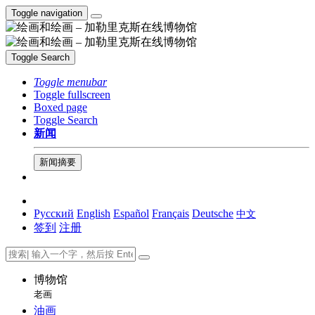
Toggle navigation
Toggle Search
Toggle menubar
Toggle fullscreen
Boxed page
Toggle Search
新闻
新闻摘要
Русский
English
Español
Français
Deutsche
中文
签到
注册
博物馆
老画
油画