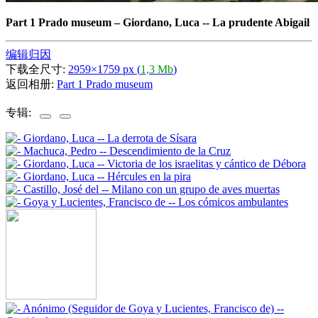
Part 1 Prado museum
–
Giordano, Luca -- La prudente Abigail
编辑归因
下载全尺寸:
2959×1759 px (
1,3 Mb
)
返回相册:
Part 1 Prado museum
专辑: