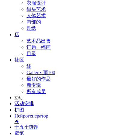
衣服设计
街头艺术
人体艺术
内部的
刺绣
店
艺术品出售
订购一幅画
目录
社区
线
Gallerix 顶100
最好的作品
新专辑
所有成员
互动
活动安排
拼图
Нейрогенератор
🔥
十五个谜题
壁纸