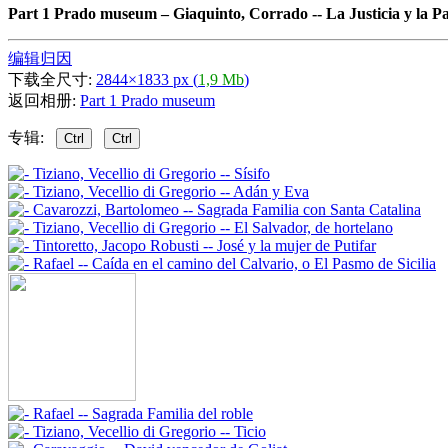
Part 1 Prado museum
–
Giaquinto, Corrado -- La Justicia y la P
编辑归因
下载全尺寸:
2844×1833 px (
1,9 Mb
)
返回相册:
Part 1 Prado museum
专辑:
Ctrl
Ctrl