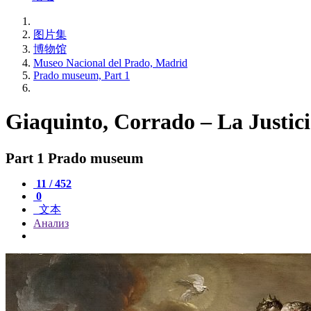
图片集
博物馆
Museo Nacional del Prado, Madrid
Prado museum, Part 1
Giaquinto, Corrado – La Justici
Part 1 Prado museum
11 / 452
0
文本
Анализ