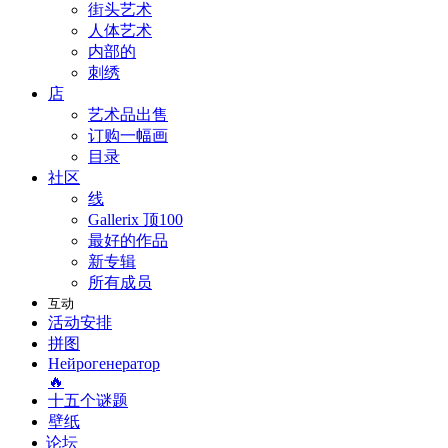
街头艺术
人体艺术
内部的
刺绣
店
艺术品出售
订购一幅画
目录
社区
线
Gallerix 顶100
最好的作品
新专辑
所有成员
互动
活动安排
拼图
Нейрогенератор
🔥
十五个谜题
壁纸
论坛