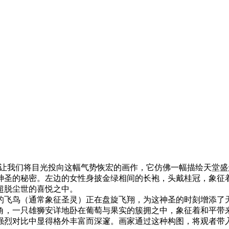
让我们将目光投向这幅气势恢宏的画作，它仿佛一幅描绘天堂盛
神圣的秘密。左边的女性身披金绿相间的长袍，头戴桂冠，象征
超脱尘世的喜悦之中。
的飞鸟（通常象征圣灵）正在盘旋飞翔，为这神圣的时刻增添了
角，一只雄狮安详地卧在葡萄与果实的簇拥之中，象征着和平带
强烈对比中显得格外丰富而深邃。画家通过这种构图，将观者带