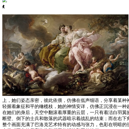
ꈅ
上，她们姿态亲密，彼此依偎，仿佛在低声细语，分享着某种
轻握着象征和平的橄榄枝，她的神情安详，仿佛正沉浸在一种
在她们的身后，天空中翻滚着厚重的云层，一只有着洁白羽翼
断壁、倒下的士兵和散落的武器暗示着战乱的结束；而在右下
整个画面充满了巴洛克艺术特有的动感与张力，色彩在明暗的