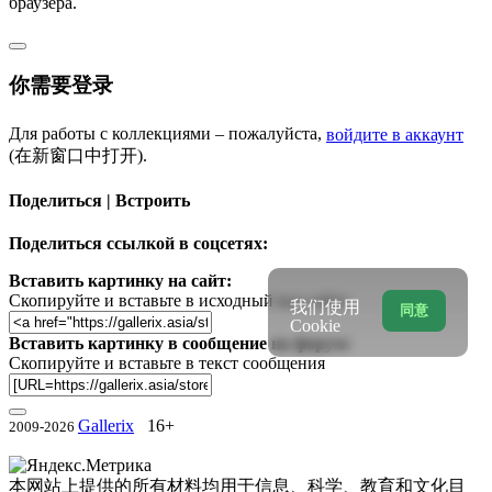
браузера.
你需要登录
Для работы с коллекциями – пожалуйста,
войдите в аккаунт
(在新窗口中打开).
Поделиться | Встроить
Поделиться ссылкой в соцсетях:
Вставить картинку на сайт:
Скопируйте и вставьте в исходный код сайта
我们使用
同意
Cookie
Вставить картинку в сообщение на форум:
Скопируйте и вставьте в текст сообщения
Gallerix
16+
2009-2026
本网站上提供的所有材料均用于信息、科学、教育和文化目