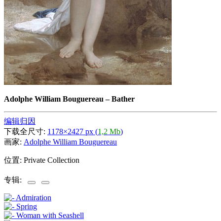
Adolphe William Bouguereau
–
Bather
编辑归因
下载全尺寸:
1178×2427 px (
1,2 Mb
)
画家:
Adolphe William Bouguereau
位置: Private Collection
专辑: