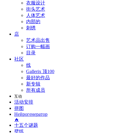
衣服设计
街头艺术
人体艺术
内部的
刺绣
店
艺术品出售
订购一幅画
目录
社区
线
Gallerix 顶100
最好的作品
新专辑
所有成员
互动
活动安排
拼图
Нейрогенератор
🔥
十五个谜题
壁纸