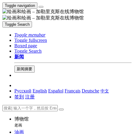
Toggle navigation
Toggle Search
Toggle menubar
Toggle fullscreen
Boxed page
Toggle Search
新闻
新闻摘要
Русский
English
Español
Français
Deutsche
中文
签到
注册
博物馆
老画
油画