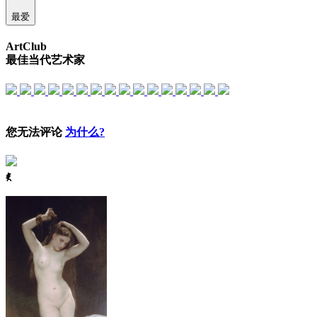
最爱
ArtClub
最佳当代艺术家
您无法评论
为什么?
ꈅ