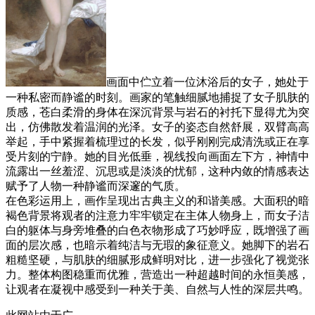
画面中伫立着一位沐浴后的女子，她处于
一种私密而静谧的时刻。画家的笔触细腻地捕捉了女子肌肤的
质感，苍白柔滑的身体在深沉背景与岩石的衬托下显得尤为突
出，仿佛散发着温润的光泽。女子的姿态自然舒展，双臂高高
举起，手中紧握着梳理过的长发，似乎刚刚完成清洗或正在享
受片刻的宁静。她的目光低垂，视线投向画面左下方，神情中
流露出一丝羞涩、沉思或是淡淡的忧郁，这种内敛的情感表达
赋予了人物一种静谧而深邃的气质。
在色彩运用上，画作呈现出古典主义的和谐美感。大面积的暗
褐色背景将观者的注意力牢牢锁定在主体人物身上，而女子洁
白的躯体与身旁堆叠的白色衣物形成了巧妙呼应，既增强了画
面的层次感，也暗示着纯洁与无瑕的象征意义。她脚下的岩石
粗糙坚硬，与肌肤的细腻形成鲜明对比，进一步强化了视觉张
力。整体构图稳重而优雅，营造出一种超越时间的永恒美感，
让观者在凝视中感受到一种关于美、自然与人性的深层共鸣。