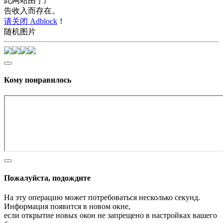
此网站由于广
告收入而存在。
请关闭 Adblock
！
随机图片
Кому понравилось
Пожалуйста, подождите
На эту операцию может потребоваться несколько секунд.
Информация появится в новом окне,
если открытие новых окон не запрещено в настройках вашего