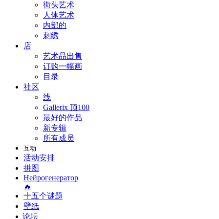
街头艺术
人体艺术
内部的
刺绣
店
艺术品出售
订购一幅画
目录
社区
线
Gallerix 顶100
最好的作品
新专辑
所有成员
互动
活动安排
拼图
Нейрогенератор
🔥
十五个谜题
壁纸
论坛