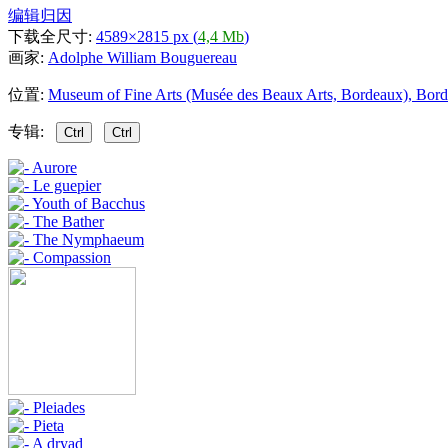
编辑归因
下载全尺寸:
4589×2815 px (
4,4 Mb
)
画家:
Adolphe William Bouguereau
位置:
Museum of Fine Arts (Musée des Beaux Arts, Bordeaux), Bord
专辑:
Ctrl
Ctrl