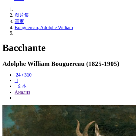
图片集
画家
Bouguereau, Adolphe William
Bacchante
Adolphe William Bouguereau (1825-1905)
24 / 310
1
文本
Анализ