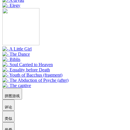
拼图游戏
评论
类似
最爱