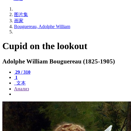
图片集
画家
Bouguereau, Adolphe William
Cupid on the lookout
Adolphe William Bouguereau (1825-1905)
29 / 310
1
文本
Анализ