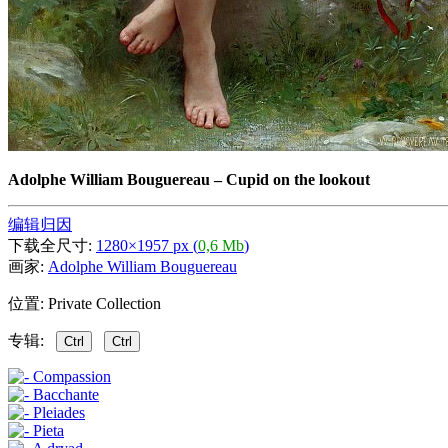
Adolphe William Bouguereau
–
Cupid on the lookout
编辑归因
下载全尺寸:
1280×1957 px (
0,6 Mb
)
画家:
Adolphe William Bouguereau
位置: Private Collection
专辑:
Ctrl
Ctrl