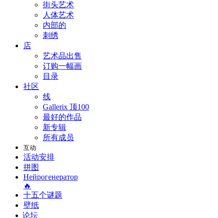
街头艺术
人体艺术
内部的
刺绣
店
艺术品出售
订购一幅画
目录
社区
线
Gallerix 顶100
最好的作品
新专辑
所有成员
互动
活动安排
拼图
Нейрогенератор
🔥
十五个谜题
壁纸
论坛