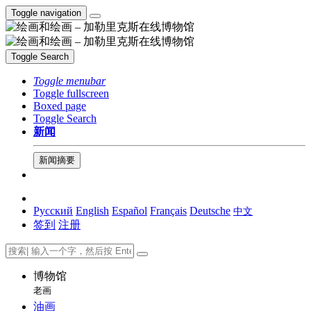
Toggle navigation
Toggle Search
Toggle menubar
Toggle fullscreen
Boxed page
Toggle Search
新闻
新闻摘要
Русский
English
Español
Français
Deutsche
中文
签到
注册
博物馆
老画
油画