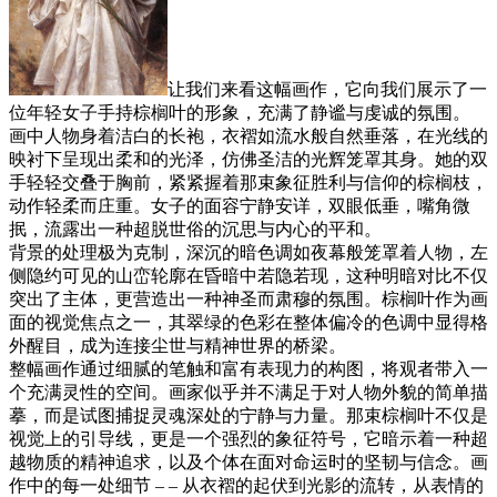
让我们来看这幅画作，它向我们展示了一
位年轻女子手持棕榈叶的形象，充满了静谧与虔诚的氛围。
画中人物身着洁白的长袍，衣褶如流水般自然垂落，在光线的
映衬下呈现出柔和的光泽，仿佛圣洁的光辉笼罩其身。她的双
手轻轻交叠于胸前，紧紧握着那束象征胜利与信仰的棕榈枝，
动作轻柔而庄重。女子的面容宁静安详，双眼低垂，嘴角微
抿，流露出一种超脱世俗的沉思与内心的平和。
背景的处理极为克制，深沉的暗色调如夜幕般笼罩着人物，左
侧隐约可见的山峦轮廓在昏暗中若隐若现，这种明暗对比不仅
突出了主体，更营造出一种神圣而肃穆的氛围。棕榈叶作为画
面的视觉焦点之一，其翠绿的色彩在整体偏冷的色调中显得格
外醒目，成为连接尘世与精神世界的桥梁。
整幅画作通过细腻的笔触和富有表现力的构图，将观者带入一
个充满灵性的空间。画家似乎并不满足于对人物外貌的简单描
摹，而是试图捕捉灵魂深处的宁静与力量。那束棕榈叶不仅是
视觉上的引导线，更是一个强烈的象征符号，它暗示着一种超
越物质的精神追求，以及个体在面对命运时的坚韧与信念。画
作中的每一处细节 – – 从衣褶的起伏到光影的流转，从表情的