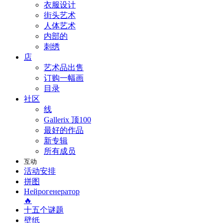
衣服设计
街头艺术
人体艺术
内部的
刺绣
店
艺术品出售
订购一幅画
目录
社区
线
Gallerix 顶100
最好的作品
新专辑
所有成员
互动
活动安排
拼图
Нейрогенератор
🔥
十五个谜题
壁纸