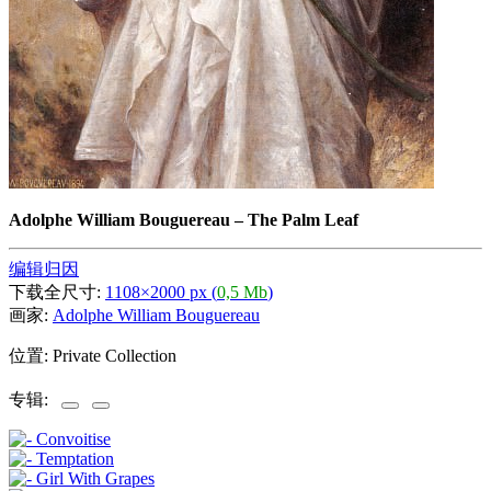
Adolphe William Bouguereau
–
The Palm Leaf
编辑归因
下载全尺寸:
1108×2000 px (
0,5 Mb
)
画家:
Adolphe William Bouguereau
位置: Private Collection
专辑: