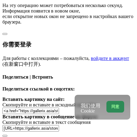
На эту операцию может потребоваться несколько секунд.
Информация появится в новом окне,
если открытие новых окон не запрещено в настройках вашего
браузера.
你需要登录
Для работы с коллекциями – пожалуйста,
войдите в аккаунт
(在新窗口中打开).
Поделиться | Встроить
Поделиться ссылкой в соцсетях:
Вставить картинку на сайт:
Скопируйте и вставьте в исходный код сайта
我们使用
同意
Cookie
Вставить картинку в сообщение на форум:
Скопируйте и вставьте в текст сообщения