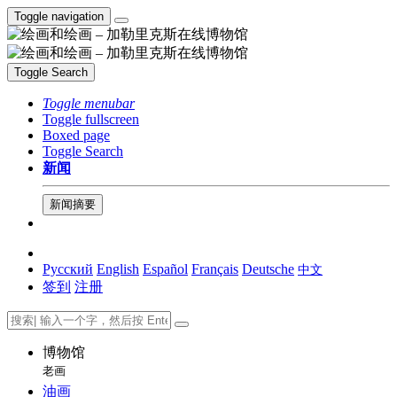
Toggle navigation
Toggle Search
Toggle menubar
Toggle fullscreen
Boxed page
Toggle Search
新闻
新闻摘要
Русский
English
Español
Français
Deutsche
中文
签到
注册
博物馆
老画
油画