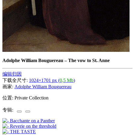
Adolphe William Bouguereau
–
The vow to St. Anne
编辑归因
下载全尺寸:
1024×1701 px (
0,5 Mb
)
画家:
Adolphe William Bouguereau
位置: Private Collection
专辑: