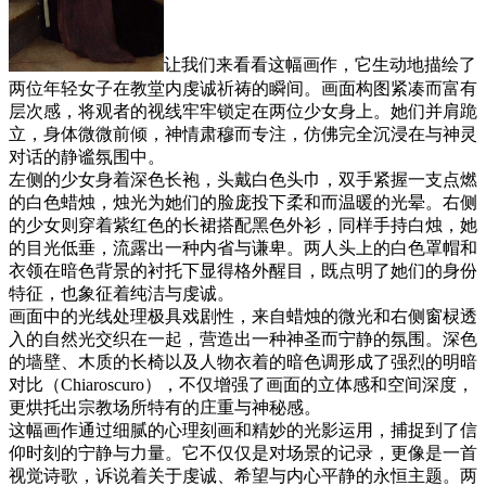
让我们来看看这幅画作，它生动地描绘了
两位年轻女子在教堂内虔诚祈祷的瞬间。画面构图紧凑而富有
层次感，将观者的视线牢牢锁定在两位少女身上。她们并肩跪
立，身体微微前倾，神情肃穆而专注，仿佛完全沉浸在与神灵
对话的静谧氛围中。
左侧的少女身着深色长袍，头戴白色头巾，双手紧握一支点燃
的白色蜡烛，烛光为她们的脸庞投下柔和而温暖的光晕。右侧
的少女则穿着紫红色的长裙搭配黑色外衫，同样手持白烛，她
的目光低垂，流露出一种内省与谦卑。两人头上的白色罩帽和
衣领在暗色背景的衬托下显得格外醒目，既点明了她们的身份
特征，也象征着纯洁与虔诚。
画面中的光线处理极具戏剧性，来自蜡烛的微光和右侧窗棂透
入的自然光交织在一起，营造出一种神圣而宁静的氛围。深色
的墙壁、木质的长椅以及人物衣着的暗色调形成了强烈的明暗
对比（Chiaroscuro），不仅增强了画面的立体感和空间深度，
更烘托出宗教场所特有的庄重与神秘感。
这幅画作通过细腻的心理刻画和精妙的光影运用，捕捉到了信
仰时刻的宁静与力量。它不仅仅是对场景的记录，更像是一首
视觉诗歌，诉说着关于虔诚、希望与内心平静的永恒主题。两