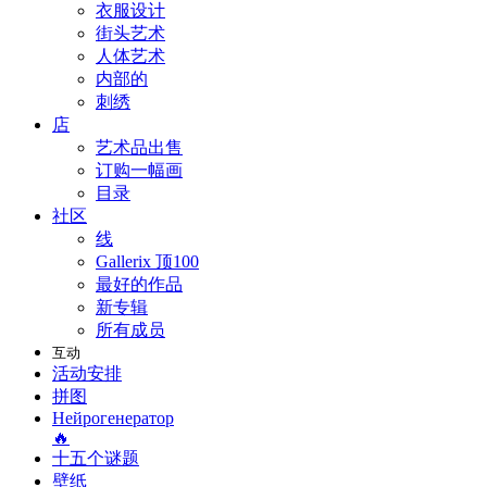
衣服设计
街头艺术
人体艺术
内部的
刺绣
店
艺术品出售
订购一幅画
目录
社区
线
Gallerix 顶100
最好的作品
新专辑
所有成员
互动
活动安排
拼图
Нейрогенератор
🔥
十五个谜题
壁纸