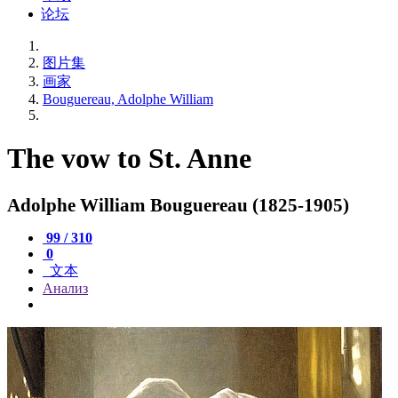
论坛
图片集
画家
Bouguereau, Adolphe William
The vow to St. Anne
Adolphe William Bouguereau (1825-1905)
99 / 310
0
文本
Анализ