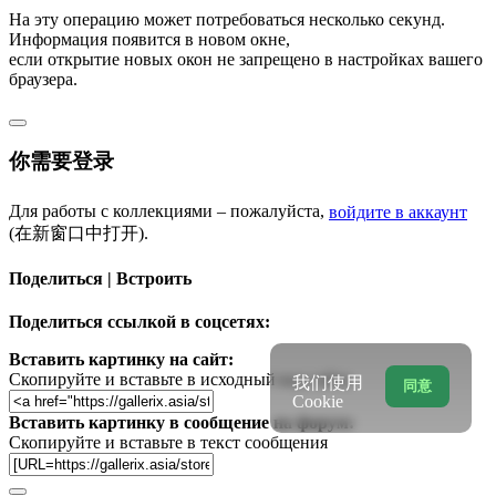
На эту операцию может потребоваться несколько секунд.
Информация появится в новом окне,
если открытие новых окон не запрещено в настройках вашего
браузера.
你需要登录
Для работы с коллекциями – пожалуйста,
войдите в аккаунт
(在新窗口中打开).
Поделиться | Встроить
Поделиться ссылкой в соцсетях:
Вставить картинку на сайт:
Скопируйте и вставьте в исходный код сайта
我们使用
同意
Cookie
Вставить картинку в сообщение на форум:
Скопируйте и вставьте в текст сообщения