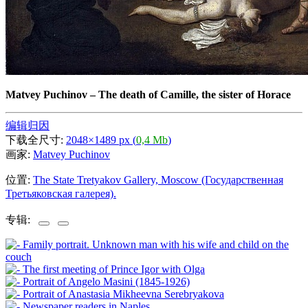
Matvey Puchinov
–
The death of Camille, the sister of Horace
编辑归因
下载全尺寸:
2048×1489 px (
0,4 Mb
)
画家:
Matvey Puchinov
位置:
The State Tretyakov Gallery, Moscow (Государственная
Третьяковская галерея).
专辑: