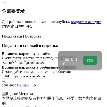
你需要登录
Для работы с коллекциями – пожалуйста,
войдите в аккаунт
(在新窗口中打开).
Поделиться | Встроить
Поделиться ссылкой в соцсетях:
Вставить картинку на сайт:
Скопируйте и вставьте в исходный код сайта
我们使用
同意
Cookie
Вставить картинку в сообщение на форум:
Скопируйте и вставьте в текст сообщения
Gallerix
16+
2009-2026
本网站上提供的所有材料均用于信息、科学、教育和文化目
的。