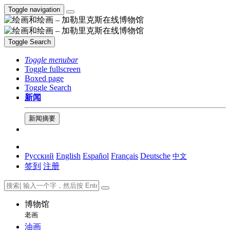
Toggle navigation
Toggle Search
Toggle menubar
Toggle fullscreen
Boxed page
Toggle Search
新闻
新闻摘要
Русский
English
Español
Français
Deutsche
中文
签到
注册
博物馆
老画
油画