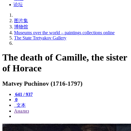
论坛
图片集
博物馆
Museums over the world – paintings collections online
The State Tretyakov Gallery
The death of Camille, the sister
of Horace
Matvey Puchinov (1716-1797)
641 / 937
0
文本
Анализ