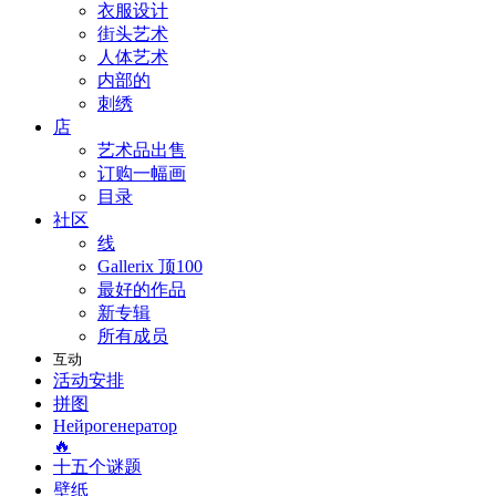
衣服设计
街头艺术
人体艺术
内部的
刺绣
店
艺术品出售
订购一幅画
目录
社区
线
Gallerix 顶100
最好的作品
新专辑
所有成员
互动
活动安排
拼图
Нейрогенератор
🔥
十五个谜题
壁纸