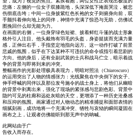
望，成为了视觉的焦点。紧挨着她，两位女性正表现出极度的
悲痛：左侧的一位女子双膝跪地，头深深低下掩面哭泣，被悲
伤彻底击垮；中间一位身披紫红色长袍的女子则俯身向前，双
手颤抖着伸向地上的同伴，神情中充满了惊恐与无助，仿佛试
图挽回什么却无能为力。
在画面的右侧，一位身穿绿色短裙、披着鲜红斗篷的战士形象
格外引人注目。他头戴饰有羽毛的头盔，身姿挺拔而充满力量
感，正伸出右手，手指坚定地指向远方。这一动作打破了前景
悲戚的氛围，似乎在下达某种不可违抗的命令或指引着悲剧的
方向。他的身后，还有全副武装的士兵和战马伫立，暗示着战
争的背景与即将到来的冲突。
整幅画作的光影处理极具表现力，明暗对照法（Chiaroscuro）
的运用突出了人物的情感张力：光线聚焦在中央倒下的女子、
伸手呼喊的同伴以及那位发号施令的战士身上，将他们从幽暗
的背景中剥离出来，强化了现场的紧张感与悲剧色彩。背景中
隐约可见的柱廊和远处灰暗的天空，更增添了一种历史沧桑感
和压抑的氛围。画家通过对人物动态的精准捕捉和面部表情的
细腻刻画，成功地将一个充满冲突、牺牲与哀恸的瞬间凝固在
画布之上，让观者仿佛能听到那无声中的呐喊。
此网站由于广
告收入而存在。