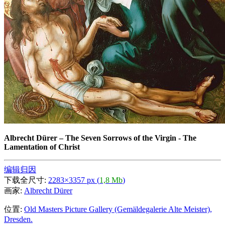
Albrecht Dürer
–
The Seven Sorrows of the Virgin - The
Lamentation of Christ
编辑归因
下载全尺寸:
2283×3357 px (
1,8 Mb
)
画家:
Albrecht Dürer
位置:
Old Masters Picture Gallery (Gemäldegalerie Alte Meister),
Dresden.