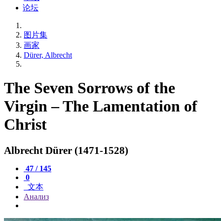
论坛
图片集
画家
Dürer, Albrecht
The Seven Sorrows of the
Virgin – The Lamentation of
Christ
Albrecht Dürer (1471-1528)
47 / 145
0
文本
Анализ