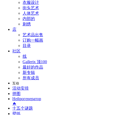
衣服设计
街头艺术
人体艺术
内部的
刺绣
店
艺术品出售
订购一幅画
目录
社区
线
Gallerix 顶100
最好的作品
新专辑
所有成员
互动
活动安排
拼图
Нейрогенератор
🔥
十五个谜题
壁纸