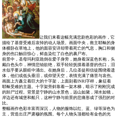
让我们来看这幅充满悲剧色彩的画作，它
描绘了基督受难后哀悼的动人场景。画面中央，救主耶稣的身
体横卧在草地上，他的面容安详却带着死亡的气息，胸口和侧
身的伤口触目惊心，鲜血染红了白色的裹尸布。
前景中，圣母玛利亚跪倒在爱子身旁，她身着深蓝色长袍，头
戴白色头巾，神情悲恸欲绝，双手轻轻抚摸着基督的伤口，泪
水似乎要从眼眶中涌出。在她身后，几位圣徒和信徒围绕着遗
体，他们或低头垂泪，或仰望天空，表情充满了痛苦与哀伤。
画面上方矗立着巨大的十字架，上面刻着INRI字样，象征着
耶稣受难的主题。十字架旁斜靠着一架木梯，暗示了刚刚完成
的卸尸过程。背景是宁静的山水景色，远山如黛，湖水如镜，
岸边还有城堡和船只，这种宁静与前景的悲痛形成了强烈的对
比。
整幅画作色彩丰富而深沉，人物的服饰以红、蓝、绿等深色为
主，营造出庄严肃穆的氛围。每个人物头顶都绘有金色的光