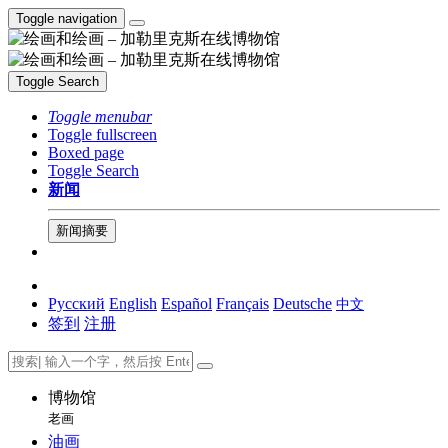
Toggle navigation
Toggle Search
Toggle menubar
Toggle fullscreen
Boxed page
Toggle Search
新闻
新闻摘要
Русский
English
Español
Français
Deutsche
中文
签到
注册
博物馆
老画
油画