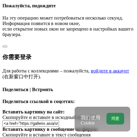
Пожалуйста, подождите
На эту операцию может потребоваться несколько секунд.
Информация появится в новом окне,
если открытие новых окон не запрещено в настройках вашего
браузера.
你需要登录
Для работы с коллекциями – пожалуйста,
войдите в аккаунт
(在新窗口中打开).
Поделиться | Встроить
Поделиться ссылкой в соцсетях:
Вставить картинку на сайт:
Скопируйте и вставьте в исходный код сайта
我们使用
同意
Cookie
Вставить картинку в сообщение на форум:
Скопируйте и вставьте в текст сообщения