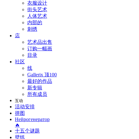
衣服设计
街头艺术
人体艺术
内部的
刺绣
店
艺术品出售
订购一幅画
目录
社区
线
Gallerix 顶100
最好的作品
新专辑
所有成员
互动
活动安排
拼图
Нейрогенератор
🔥
十五个谜题
壁纸