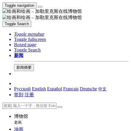
Toggle navigation
Toggle Search
Toggle menubar
Toggle fullscreen
Boxed page
Toggle Search
新闻
新闻摘要
Русский
English
Español
Français
Deutsche
中文
签到
注册
博物馆
老画
油画