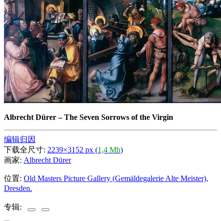
Albrecht Dürer
–
The Seven Sorrows of the Virgin
编辑归因
下载全尺寸:
2239×3152 px (
1,4 Mb
)
画家:
Albrecht Dürer
位置:
Old Masters Picture Gallery (Gemäldegalerie Alte Meister),
Dresden.
专辑: