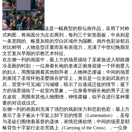
这是一幅典型的祭坛画作品，采用了对称
式构图，将画面分为左右两列，每列三个矩形面板，中央则是
一条宽阔的、略显灰暗的空白区域作为隔断。画作色彩浓郁且
对比鲜明，人物造型庄重而富有表现力，充满了中世纪晚期至
文艺复兴早期的宗教艺术特征。
在左侧一列的画面中，最上方的场景描绘了圣家族进入耶路撒
冷圣殿的时刻：一位身着长袍的老者正俯身迎接一个怀抱婴儿
的妇人，周围簇拥着其他朝拜者，人物神态虔诚；中间的场景
则展现了圣母怀抱圣婴骑在驴背上，身后是一位全副武装的士
兵，背景中可见城门与城楼，暗示了出逃或迁徙的情节；最下
方的场景描绘了一处室内景象，一位身着华丽长袍的男子正坐
在桌前，周围有其他人物围绕，神情肃穆，似乎在进行某种重
要的对话或仪式。
右侧一列的画面则充满了强烈的戏剧张力和悲剧色彩：最上方
展示了圣子被从十字架上卸下后的情景（Lamentation），圣母
与圣徒们围绕着基督的遗体，表情悲痛欲绝；中间的场景是耶
稣背负十字架行走在苦路上（Carrying of the Cross），一位身