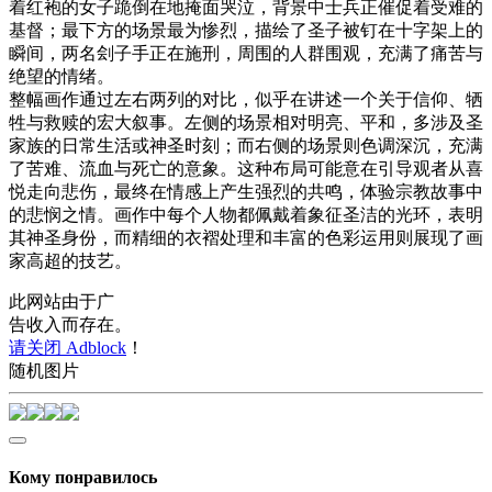
着红袍的女子跪倒在地掩面哭泣，背景中士兵正催促着受难的
基督；最下方的场景最为惨烈，描绘了圣子被钉在十字架上的
瞬间，两名刽子手正在施刑，周围的人群围观，充满了痛苦与
绝望的情绪。
整幅画作通过左右两列的对比，似乎在讲述一个关于信仰、牺
牲与救赎的宏大叙事。左侧的场景相对明亮、平和，多涉及圣
家族的日常生活或神圣时刻；而右侧的场景则色调深沉，充满
了苦难、流血与死亡的意象。这种布局可能意在引导观者从喜
悦走向悲伤，最终在情感上产生强烈的共鸣，体验宗教故事中
的悲悯之情。画作中每个人物都佩戴着象征圣洁的光环，表明
其神圣身份，而精细的衣褶处理和丰富的色彩运用则展现了画
家高超的技艺。
此网站由于广
告收入而存在。
请关闭 Adblock
！
随机图片
Кому понравилось